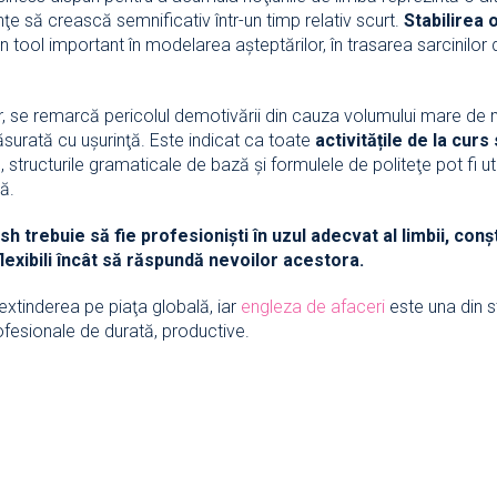
nţe să crească semnificativ într-un timp relativ scurt.
Stabilirea 
 tool important în modelarea aşteptărilor, în trasarea sarcinilor d
or, se remarcă pericolul demotivării din cauza volumului mare de m
urată cu uşurinţă. Este indicat ca toate
activitățile de la curs 
 structurile gramaticale de bază şi formulele de politeţe pot fi uti
ă.
sh trebuie să fie profesionişti în uzul adecvat al limbii, co
lexibili încât să răspundă nevoilor acestora.
 extinderea pe piaţa globală, iar
engleza de afaceri
este una din s
ofesionale de durată, productive.