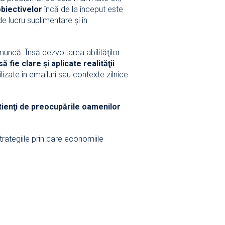
obiectivelor
încă de la început este
e lucru suplimentare şi în
uncă. Însă dezvoltarea abilităţilor
să fie clare şi aplicate realităţii
lizate în emailuri sau contexte zilnice
nştienţi de preocupările oamenilor
trategiile prin care economiile