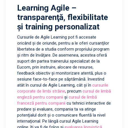
Learning Agile –
transparenţă, flexibilitate
şi training personalizat
Cursurile de Agile Learning pot fi accesate
oricând şi de oriunde, pentru a le oferi cursanţilor
libertatea de a studia conform propriului program
şi ritm de învăţare. De asemenea, acestea oferă
suport din partea trainerului specializat de la
Eucom, prin instruire, alocare de resurse,
feedback obiectiv şi monitorizare atentă, plus o
sesiune face-to-face pe săptămână. Investind
atât în cursul de Agile Learning, cât şi în
cursurile
corporate de limbi străine
, precum
cursul de limbă
engleză pentru companii
şi
cursul de limbă
franceză pentru companii
cu tehnici interactive de
predare şi evaluare, compania ta va atinge
potenţialul dorit şi o comunicare fluentă la nivel
internaţional. Pe lângă cursul Agile Learning
online, îţi va fi de folos şi
evaluarea lingvistică