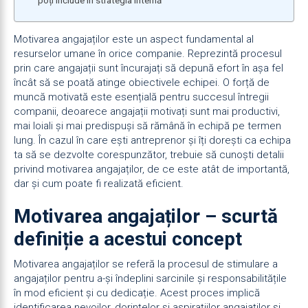
poți include în strategia internă
Motivarea angajaților este un aspect fundamental al
resurselor umane în orice companie. Reprezintă procesul
prin care angajații sunt încurajați să depună efort în așa fel
încât să se poată atinge obiectivele echipei. O forță de
muncă motivată este esențială pentru succesul întregii
companii, deoarece angajații motivați sunt mai productivi,
mai loiali și mai predispuși să rămână în echipă pe termen
lung. În cazul în care ești antreprenor și îți dorești ca echipa
ta să se dezvolte corespunzător, trebuie să cunoști detalii
privind motivarea angajaților, de ce este atât de importantă,
dar și cum poate fi realizată eficient.
Motivarea angajaților – scurtă
definiție a acestui concept
Motivarea angajaților se referă la procesul de stimulare a
angajaților pentru a-și îndeplini sarcinile și responsabilitățile
în mod eficient și cu dedicație. Acest proces implică
identificarea nevoilor, dorințelor și aspirațiilor angajaților și