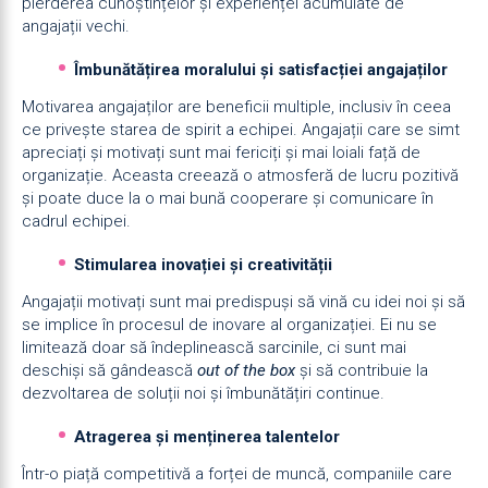
pierderea cunoștințelor și experienței acumulate de
angajații vechi.
Îmbunătățirea moralului și satisfacției angajaților
Motivarea angajaților are beneficii multiple, inclusiv în ceea
ce privește starea de spirit a echipei. Angajații care se simt
apreciați și motivați sunt mai fericiți și mai loiali față de
organizație. Aceasta creează o atmosferă de lucru pozitivă
și poate duce la o mai bună cooperare și comunicare în
cadrul echipei.
Stimularea inovației și creativității
Angajații motivați sunt mai predispuși să vină cu idei noi și să
se implice în procesul de inovare al organizației. Ei nu se
limitează doar să îndeplinească sarcinile, ci sunt mai
deschiși să gândească
out of the box
și să contribuie la
dezvoltarea de soluții noi și îmbunătățiri continue.
Atragerea și menținerea talentelor
Într-o piață competitivă a forței de muncă, companiile care