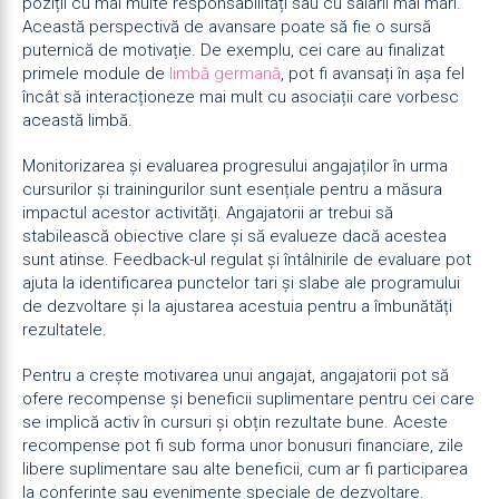
poziții cu mai multe responsabilități sau cu salarii mai mari.
Această perspectivă de avansare poate să fie o sursă
puternică de motivație. De exemplu, cei care au finalizat
primele module de
limbă germană
, pot fi avansați în așa fel
încât să interacționeze mai mult cu asociații care vorbesc
această limbă.
Monitorizarea și evaluarea progresului angajaților în urma
cursurilor și trainingurilor sunt esențiale pentru a măsura
impactul acestor activități. Angajatorii ar trebui să
stabilească obiective clare și să evalueze dacă acestea
sunt atinse. Feedback-ul regulat și întâlnirile de evaluare pot
ajuta la identificarea punctelor tari și slabe ale programului
de dezvoltare și la ajustarea acestuia pentru a îmbunătăți
rezultatele.
Pentru a crește motivarea unui angajat, angajatorii pot să
ofere recompense și beneficii suplimentare pentru cei care
se implică activ în cursuri și obțin rezultate bune. Aceste
recompense pot fi sub forma unor bonusuri financiare, zile
libere suplimentare sau alte beneficii, cum ar fi participarea
la conferințe sau evenimente speciale de dezvoltare.