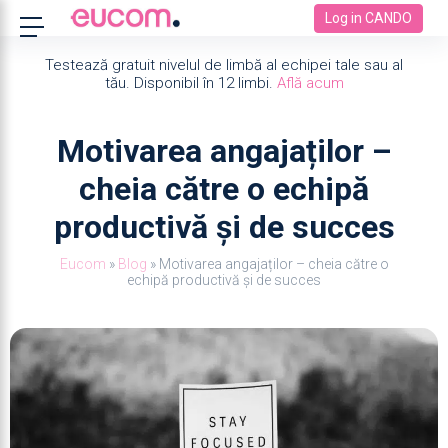
Log in CANDO
Testează gratuit nivelul de limbă al echipei tale sau al
tău. Disponibil în 12 limbi.
Află acum
Motivarea angajaților –
cheia către o echipă
productivă și de succes
Eucom
»
Blog
»
Motivarea angajaților – cheia către o
echipă productivă și de succes