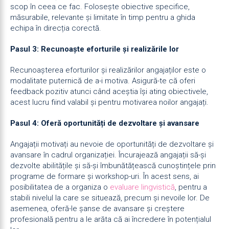
scop în ceea ce fac. Folosește obiective specifice,
măsurabile, relevante și limitate în timp pentru a ghida
echipa în direcția corectă.
Pasul 3: Recunoaște eforturile și realizările lor
Recunoașterea eforturilor și realizărilor angajaților este o
modalitate puternică de a-i motiva. Asigură-te că oferi
feedback pozitiv atunci când aceștia își ating obiectivele,
acest lucru fiind valabil și pentru motivarea noilor angajați.
Pasul 4: Oferă oportunități de dezvoltare și avansare
Angajații motivați au nevoie de oportunități de dezvoltare și
avansare în cadrul organizației. Încurajează angajații să-și
dezvolte abilitățile și să-și îmbunătățească cunoștințele prin
programe de formare și workshop-uri. În acest sens, ai
posibilitatea de a organiza o
evaluare lingvistică
, pentru a
stabili nivelul la care se situează, precum și nevoile lor. De
asemenea, oferă-le șanse de avansare și creștere
profesională pentru a le arăta că ai încredere în potențialul