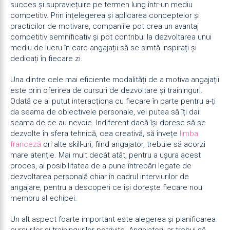
succes și supraviețuire pe termen lung într-un mediu
competitiv. Prin înțelegerea și aplicarea conceptelor și
practicilor de motivare, companiile pot crea un avantaj
competitiv semnificativ și pot contribui la dezvoltarea unui
mediu de lucru în care angajații să se simtă inspirați și
dedicați în fiecare zi.
Una dintre cele mai eficiente modalități de a motiva angajații
este prin oferirea de cursuri de dezvoltare și traininguri.
Odată ce ai putut interacționa cu fiecare în parte pentru a-ți
da seama de obiectivele personale, vei putea să îți dai
seama de ce au nevoie. Indiferent dacă își doresc să se
dezvolte în sfera tehnică, cea creativă, să învețe
limba
franceză
ori alte skill-uri, fiind angajator, trebuie să acorzi
mare atenție. Mai mult decât atât, pentru a ușura acest
proces, ai posibilitatea de a pune întrebări legate de
dezvoltarea personală chiar în cadrul interviurilor de
angajare, pentru a descoperi ce își dorește fiecare nou
membru al echipei.
Un alt aspect foarte important este alegerea și planificarea