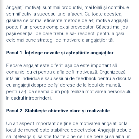
Angajații motivați sunt mai productivi, mai loiali și contribuie
semnificativ la succesul unei afaceri. Cu toate acestea,
găsirea celor mai eficiente metode de a-ți motiva angajații
poate fi un proces complex și provocator. Găsești mai jos
pașii esențiali pe care trebuie să-i respecți pentru a găsi
cele mai bune strategii de motivare a angajaților tăi.
Pasul 1: Înțelege nevoile și așteptările angajaților
Fiecare angajat este diferit, așa că este important să
comunici cu ei pentru a afla ce îi motivează. Organizează
întâlniri individuale sau sesiuni de feedback pentru a discuta
cu angajații despre ce își doresc de la locul de muncă,
pentru a-ți da seama cum poți realiza motivarea personalului
în cadrul întreprinderii.
Pasul 2: Stabilește obiective clare și realizabile
Un alt aspect important ce ține de motivarea angajaților la
locul de muncă este stabilirea obiectivelor. Angajații trebuie
să înțeleagă și să știe foarte bine ce li se cere și să aibă un