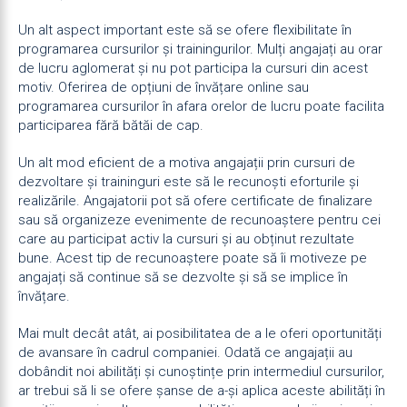
Un alt aspect important este să se ofere flexibilitate în
programarea cursurilor și trainingurilor. Mulți angajați au orar
de lucru aglomerat și nu pot participa la cursuri din acest
motiv. Oferirea de opțiuni de învățare online sau
programarea cursurilor în afara orelor de lucru poate facilita
participarea fără bătăi de cap.
Un alt mod eficient de a motiva angajații prin cursuri de
dezvoltare și traininguri este să le recunoști eforturile și
realizările. Angajatorii pot să ofere certificate de finalizare
sau să organizeze evenimente de recunoaștere pentru cei
care au participat activ la cursuri și au obținut rezultate
bune. Acest tip de recunoaștere poate să îi motiveze pe
angajați să continue să se dezvolte și să se implice în
învățare.
Mai mult decât atât, ai posibilitatea de a le oferi oportunități
de avansare în cadrul companiei. Odată ce angajații au
dobândit noi abilități și cunoștințe prin intermediul cursurilor,
ar trebui să li se ofere șanse de a-și aplica aceste abilități în