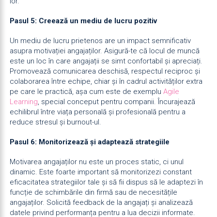
lor.
Pasul 5: Creează un mediu de lucru pozitiv
Un mediu de lucru prietenos are un impact semnificativ
asupra motivației angajaților. Asigură-te că locul de muncă
este un loc în care angajații se simt confortabil și apreciați.
Promovează comunicarea deschisă, respectul reciproc și
colaborarea între echipe, chiar și în cadrul activităților extra
pe care le practică, așa cum este de exemplu
Agile
Learning
, special conceput pentru companii. Încurajează
echilibrul între viața personală și profesională pentru a
reduce stresul și burnout-ul.
Pasul 6: Monitorizează și adaptează strategiile
Motivarea angajaților nu este un proces static, ci unul
dinamic. Este foarte important să monitorizezi constant
eficacitatea strategiilor tale și să fii dispus să le adaptezi în
funcție de schimbările din firmă sau de necesitățile
angajaților. Solicită feedback de la angajați și analizează
datele privind performanța pentru a lua decizii informate.