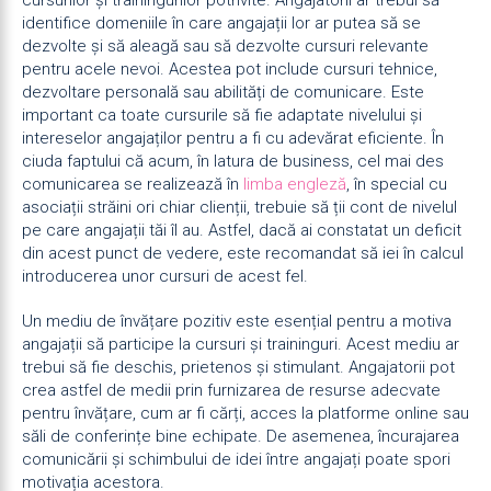
cursurilor și trainingurilor potrivite. Angajatorii ar trebui să
identifice domeniile în care angajații lor ar putea să se
dezvolte și să aleagă sau să dezvolte cursuri relevante
pentru acele nevoi. Acestea pot include cursuri tehnice,
dezvoltare personală sau abilități de comunicare. Este
important ca toate cursurile să fie adaptate nivelului și
intereselor angajaților pentru a fi cu adevărat eficiente. În
ciuda faptului că acum, în latura de business, cel mai des
comunicarea se realizează în
limba engleză
, în special cu
asociații străini ori chiar clienții, trebuie să ții cont de nivelul
pe care angajații tăi îl au. Astfel, dacă ai constatat un deficit
din acest punct de vedere, este recomandat să iei în calcul
introducerea unor cursuri de acest fel.
Un mediu de învățare pozitiv este esențial pentru a motiva
angajații să participe la cursuri și traininguri. Acest mediu ar
trebui să fie deschis, prietenos și stimulant. Angajatorii pot
crea astfel de medii prin furnizarea de resurse adecvate
pentru învățare, cum ar fi cărți, acces la platforme online sau
săli de conferințe bine echipate. De asemenea, încurajarea
comunicării și schimbului de idei între angajați poate spori
motivația acestora.