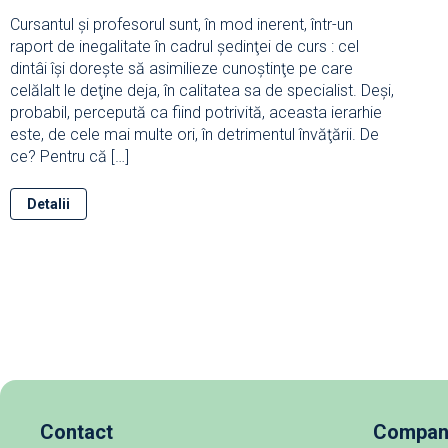
Cursantul şi profesorul sunt, în mod inerent, într-un
raport de inegalitate în cadrul şedinţei de curs : cel
dintâi îşi doreşte să asimilieze cunoştinţe pe care
celălalt le deţine deja, în calitatea sa de specialist. Deşi,
probabil, percepută ca fiind potrivită, aceasta ierarhie
este, de cele mai multe ori, în detrimentul învăţării. De
ce? Pentru că […]
Detalii
Contact
Compan