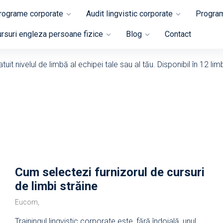
programe corporate
Audit lingvistic corporate
Program
rsuri engleza persoane fizice
Blog
Contact
uit nivelul de limbă al echipei tale sau al tău. Disponibil în 12 lim
Cum selectezi furnizorul de cursuri
de limbi străine
Eucom,
Trainingul lingvistic corporate este, fără îndoială, unul