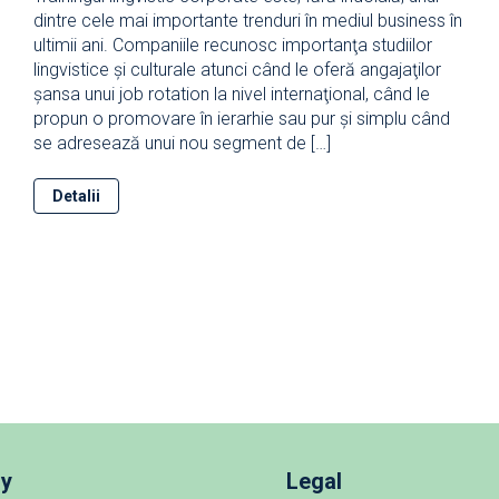
dintre cele mai importante trenduri în mediul business în
ultimii ani. Companiile recunosc importanţa studiilor
lingvistice şi culturale atunci când le oferă angajaţilor
şansa unui job rotation la nivel internaţional, când le
propun o promovare în ierarhie sau pur şi simplu când
se adresează unui nou segment de […]
Detalii
y
Legal