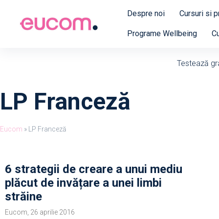
Despre noi
Cursuri si 
Programe Wellbeing
Cu
Testează grat
LP Franceză
Eucom
»
LP Franceză
6 strategii de creare a unui mediu
plăcut de invățare a unei limbi
străine
Eucom, 26 aprilie 2016