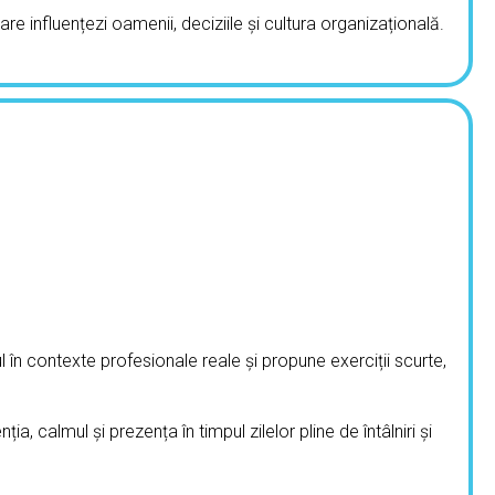
care influențezi oamenii, deciziile și cultura organizațională.
în contexte profesionale reale și propune exerciții scurte,
, calmul și prezența în timpul zilelor pline de întâlniri și