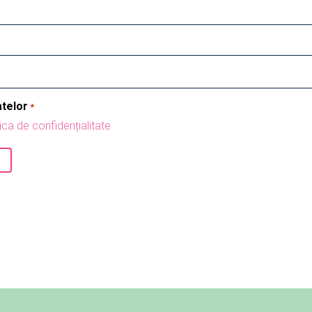
atelor
*
tica de confidențialitate