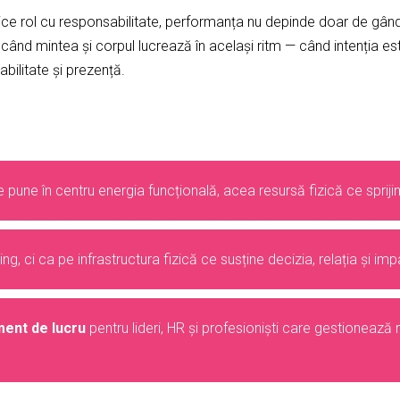
 orice rol cu responsabilitate, performanța nu depinde doar de gând
 când mintea și corpul lucrează în același ritm — când intenția es
abilitate și prezență.
 pune în centru energia funcțională, acea resursă fizică ce spriji
g, ci ca pe infrastructura fizică ce susține decizia, relația și imp
ment de lucru
pentru lideri, HR și profesioniști care gestionează 