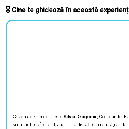
🎖️ Cine te ghidează în această experien
Gazda acestei ediții este
Silviu Dragomir
, Co-Founder EUC
și impact profesional, ancorând discuțiile în realitățile lider