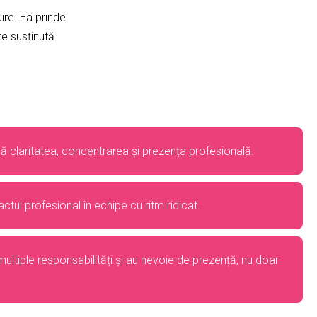
ire. Ea prinde
te susținută
nă claritatea, concentrarea și prezența profesională.
actul profesional în echipe cu ritm ridicat.
multiple responsabilități și au nevoie de prezență, nu doar