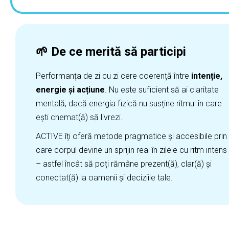
🌱 De ce merită să participi
Performanța de zi cu zi cere coerență între
intenție,
energie și acțiune
. Nu este suficient să ai claritate
mentală, dacă energia fizică nu susține ritmul în care
ești chemat(ă) să livrezi.
ACTIVE îți oferă metode pragmatice și accesibile prin
care corpul devine un sprijin real în zilele cu ritm intens
– astfel încât să poți rămâne prezent(ă), clar(ă) și
conectat(ă) la oamenii și deciziile tale.