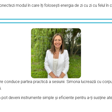
onectezi modul în care îți folosești energia de zi cu zi cu felul în 
re conduce partea practică a sesiunii. Simona lucrează cu corpul 
i.
t deveni instrumente simple și eficiente pentru a-ți susține atenția