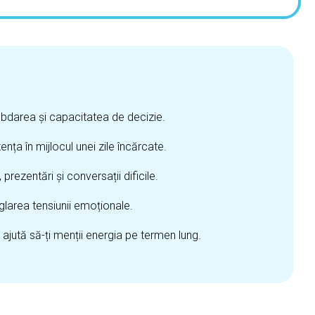
 răbdarea și capacitatea de decizie.
ența în mijlocul unei zile încărcate.
, prezentări și conversații dificile.
eglarea tensiunii emoționale.
 ajută să-ți menții energia pe termen lung.