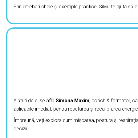
Prin întrebări cheie și exemple practice, Silviu te ajută să c
Alături de el se află
Simona Maxim
, coach & formator, ca
aplicabile imediat, pentru resetarea și recalibrarea energie
Împreună, veți explora cum mișcarea, postura și respirația po
decizii.