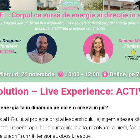
lution – Live Experience: ACT
 energia ta în dinamica pe care o creezi în jur?
ns al HR-ului, al proiectelor și al leadershipului, ajungem adesea 
at. Trecem rapid de la o întâlnire la alta, rezolvăm, aliniem, facil
 uneori în urmă: tensionat, obosit, reactiv.