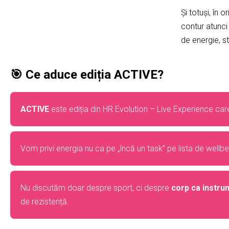
Și totuși, în
contur atunci
de energie, st
🎯 Ce aduce ediția ACTIVE?
ACTIVE
este ediția din HR Evolution – Live Experience care
Vom privi energia nu ca pe „încă un task” pe lista de wellbein
Nu discutăm doar despre sport, ci despre
corp ca instru
de rezistență.