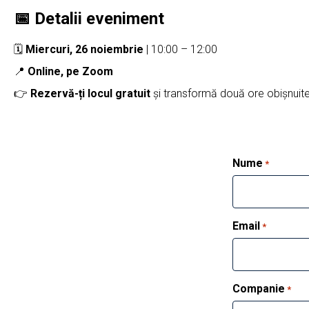
📅 Detalii eveniment
🗓
Miercuri, 26 noiembrie
| 10:00 – 12:00
📍
Online, pe Zoom
👉
Rezervă-ți locul gratuit
și transformă două ore obișnuite 
Nume
*
Email
*
Companie
*