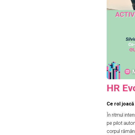
HR Evo
Ce rol joacă
În ritmul inte
pe pilot autom
corpul rămâne