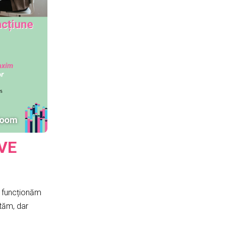
IVE
să funcționăm
ităm, dar