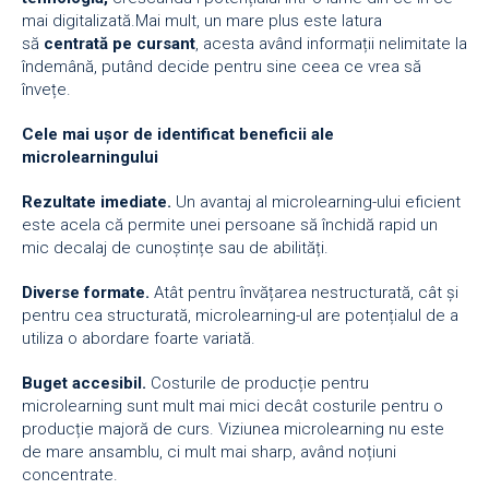
mai digitalizată.Mai mult, un mare plus este latura
să
centrat
ă pe cursant
, acesta având informații nelimitate la
îndemână, putând decide pentru sine ceea ce vrea să
învețe.
Cele mai ușor de identificat beneficii ale
microlearningului
Rezultate imediate.
Un avantaj al microlearning-ului eficient
este acela că permite unei persoane să închidă rapid un
mic decalaj de cunoștințe sau de abilități.
Diverse formate.
Atât pentru învățarea nestructurată, cât și
pentru cea structurată, microlearning-ul are potențialul de a
utiliza o abordare foarte variată.
Buget accesibil.
Costurile de producție pentru
microlearning sunt mult mai mici decât costurile pentru o
producție majoră de curs. Viziunea microlearning nu este
de mare ansamblu, ci mult mai sharp, având noțiuni
concentrate.