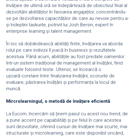
învățare de ultimă oră se îndepărtează de obiectivul final al
dezvoltării abilităților în favoarea angajaților, concentrându-
se pe dezvoltarea capacităților de care au nevoie pentru a-
și îndeplini taskurile, potrivit lui Josh Bersin, expert în
enterprise learning și talent management.
În loc să dobândească abilități finite, învățarea va aborda
rolul pe care indivizii îl joacă în business și rezultatele
acestuia. Până acum, abilitățile au fost predate oamenilor
într-un sistem tradițional de management al învățării, fiind
evaluate folosind teste. Ulterior, se încearcă o
ușoară corelare între finalizarea învățării, scorurile de
evaluare, păstrarea învățării și performanța la locul de
muncă.
Mircrolearningul, o metod
ă de învățare eficientă
La Eucom, încercăm să ținem pasul cu acest nou trend, de
a pune accent pe capabilități și pe felul în care acestea
sunt dezvoltate, oferind cursuri de învățare mai scurte, mai
structurate și microlearning, care este disponibil oricând,