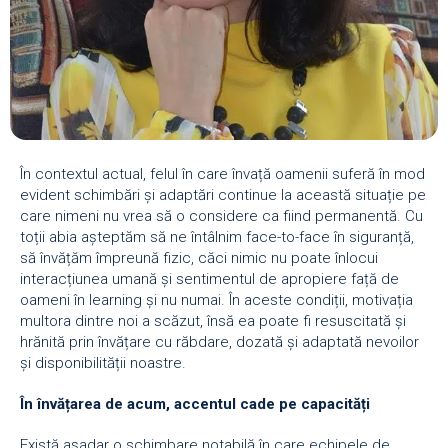
În contextul actual, felul în care învață oamenii suferă în mod
evident schimbări și adaptări continue la această situație pe
care nimeni nu vrea să o considere ca fiind permanentă. Cu
toții abia așteptăm să ne întâlnim face-to-face în siguranță,
să învățăm împreună fizic, căci nimic nu poate înlocui
interacțiunea umană și sentimentul de apropiere față de
oameni în learning și nu numai. În aceste condiții, motivația
multora dintre noi a scăzut, însă ea poate fi resuscitată și
hrănită prin învățare cu răbdare, dozată și adaptată nevoilor
și disponibilității noastre.
În învățarea de acum, accentul cade pe capacități
Există așadar o schimbare notabilă în care echipele de