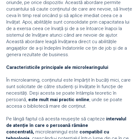
oriunde, pe orice dispozitiv. Această abordare permite
cursantului să caute conținutul de care are nevoie, să învețe
ceva în timp real oricând și să aplice imediat ceea ce a
învățat. Apoi, abilitățile sunt consolidate prin capacitatea lui
de a exersa ceea ce învață și de a se întoarce înapoi la
sistemul de învățare atunci când are nevoie de ajutor.
Această abordare leagă învățarea direct cu abilitățile
angajaților de a-și îndeplini îndatoririle ce țin de job și de a
genera rezultate de business.
Caracteristicile principale ale microlearingului
În microlearning, conținutul este împărțit în bucăți mici, care
sunt solicitate de către studenți și învățate în funcție de
necesități. Deși acesta se poate întâmpla teoretic în
persoană,
este mult mai practic online
, unde se poate
accesa o bibliotecă mare de conținut.
Pe lângă faptul că acesta reușește să capteze
intervalul
de atenț
ie
în care o persoană rămâ
ne
concentrat
ă,
microlearningul este
compatibil cu
tehnologia,
crescându-i potențialul într-o lume din ce în ce