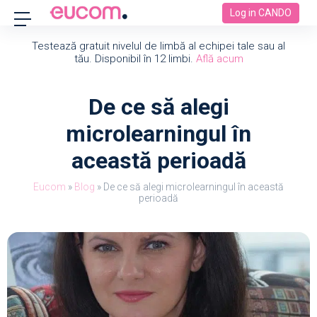
Log in CANDO
Testează gratuit nivelul de limbă al echipei tale sau al
tău. Disponibil în 12 limbi.
Află acum
De ce să alegi
microlearningul în
această perioadă
Eucom
»
Blog
»
De ce să alegi microlearningul în această
perioadă