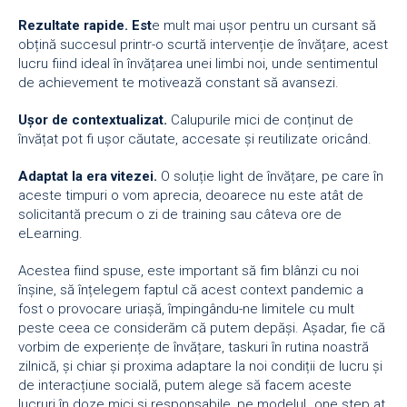
Rezultate rapide. Est
e mult mai ușor pentru un cursant să
obțină succesul printr-o scurtă intervenție de învățare, acest
lucru fiind ideal în învățarea unei limbi noi, unde sentimentul
de achievement te motivează constant să avansezi.
Ușor de contextualizat.
Calupurile mici de conținut de
învățat pot fi ușor căutate, accesate și reutilizate oricând.
Adaptat la era vitezei.
O soluție light de învățare, pe care în
aceste timpuri o vom aprecia, deoarece nu este atât de
solicitantă precum o zi de training sau câteva ore de
eLearning.
Acestea fiind spuse, este important să fim blânzi cu noi
înșine, să înțelegem faptul că acest context pandemic a
fost o provocare uriașă, împingându-ne limitele cu mult
peste ceea ce considerăm că putem depăși. Așadar, fie că
vorbim de experiențe de învățare, taskuri în rutina noastră
zilnică, și chiar și proxima adaptare la noi condiții de lucru și
de interacțiune socială, putem alege să facem aceste
lucruri în doze mici și responsabile, pe modelul „one step at