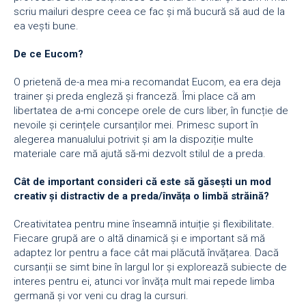
scriu mailuri despre ceea ce fac și mă bucură să aud de la
ea vești bune.
De ce Eucom?
O prietenă de-a mea mi-a recomandat Eucom, ea era deja
trainer și preda engleză și franceză. Îmi place că am
libertatea de a-mi concepe orele de curs liber, în funcție de
nevoile și cerințele cursanților mei. Primesc suport în
alegerea manualului potrivit și am la dispoziție multe
materiale care mă ajută să-mi dezvolt stilul de a preda.
Cât de important consideri că este să găsești un mod
creativ și distractiv de a preda/învăța o limbă străină?
Creativitatea pentru mine înseamnă intuiție și flexibilitate.
Fiecare grupă are o altă dinamică și e important să mă
adaptez lor pentru a face cât mai plăcută învățarea. Dacă
cursanții se simt bine în largul lor și explorează subiecte de
interes pentru ei, atunci vor învăța mult mai repede limba
germană și vor veni cu drag la cursuri.