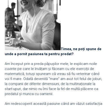
Timea, ne poți spune de
unde a pornit pasiunea ta pentru predat?
Am început prin a preda păpușilor mele, le explicam noile
cuvinte pe care le învățam și făceam cu ele exerciții de
matematică, totuși spuneam că vreau să fiu veterinar când
voi fi mare. Odată devenită “mare” am avut tot felul de joburi,
la companii de diferite dimensiuni, de la multinaționale la
start-upuri, dar nimic nu îmi face la fel de multă plăcere ca
predatul și munca cu oamenii.
Am redescoperit această pasiune când am văzut satisfacția