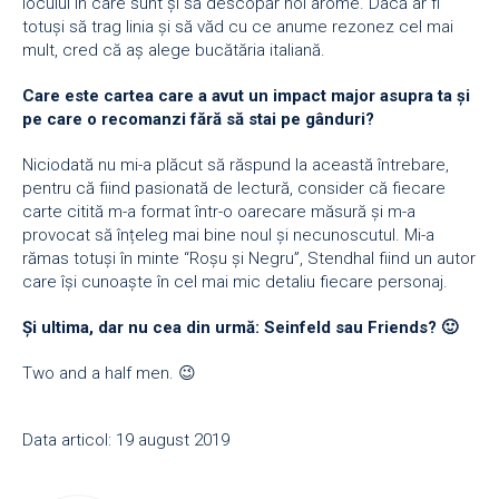
locului în care sunt și să descopăr noi arome. Dacă ar fi
totuși să trag linia și să văd cu ce anume rezonez cel mai
mult, cred că aș alege bucătăria italiană.
Care este cartea care a avut un impact major asupra ta și
pe care o recomanzi fără să stai pe gânduri?
Niciodată nu mi-a plăcut să răspund la această întrebare,
pentru că fiind pasionată de lectură, consider că fiecare
carte citită m-a format într-o oarecare măsură și m-a
provocat să înțeleg mai bine noul și necunoscutul. Mi-a
rămas totuși în minte “Roșu și Negru”, Stendhal fiind un autor
care își cunoaște în cel mai mic detaliu fiecare personaj.
Și ultima, dar nu cea din urmă: Seinfeld sau Friends? 🙂
Two and a half men. 😉
Data articol: 19 august 2019