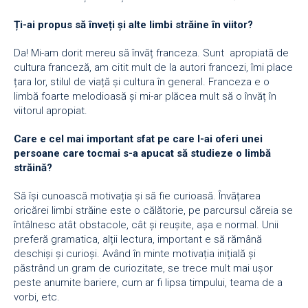
Ți-ai propus să înveți și alte limbi străine în viitor?
Da! Mi-am dorit mereu să învăț franceza. Sunt apropiată de
cultura franceză, am citit mult de la autori francezi, îmi place
țara lor, stilul de viață și cultura în general. Franceza e o
limbă foarte melodioasă și mi-ar plăcea mult să o învăț în
viitorul apropiat.
Care e cel mai important sfat pe care l-ai oferi unei
persoane care tocmai s-a apucat să studieze o limbă
străină?
Să își cunoască motivația și să fie curioasă. Învățarea
oricărei limbi străine este o călătorie, pe parcursul căreia se
întâlnesc atât obstacole, cât și reușite, așa e normal. Unii
preferă gramatica, alții lectura, important e să rămână
deschiși și curioși. Având în minte motivația inițială și
păstrând un gram de curiozitate, se trece mult mai ușor
peste anumite bariere, cum ar fi lipsa timpului, teama de a
vorbi, etc.