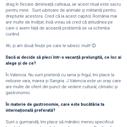
drag în fiecare dimineață cafeaua, iar acest ritual este sacru
pentru mine. Sunt iubitoare de animale și militantă pentru
drepturile acestora. Cred că la acest capitol, România mai
are multe de învățat, însă vreau să cred că atitudinea pe
care o avem față de această problemă se va schimba
curând.
Ah, și am două finuțe pe care le iubesc mult! 🙂
Dacă ai decide să pleci într-o vacanță prelungită, ce loc ai
alege și de ce?
În Valencia. Nu sunt prietenă cu iarna și frigul, îmi place la
nebunie vara, marea și Sangria. J Valencia este un oraș care
are multe de oferit din punct de vedere cultural, climatic și
gastronomic.
În materie de gastronomie, care este bucătăria ta
internațională preferată?
Sunt o gurmandă, îmi place să mânânc mereu specificul