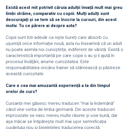
Există acest mit potrivit căruia adulții învață mult mai greu
limbi străine, comparativ cu copiii. Mulți adulți sunt
descurajați și se tem să se înscrie la cursuri, din acest
motiv. Tu ce părere ai despre asta?
Copiii sunt într-adevăr ca niște bureți care absorb cu
ușurință orice informație nouă, asta nu înseamnă că un adult
nu poate asimila noi cunoștințe, indiferent de vârstă. Există o
caracteristică importantă pe care copiii o au și îi ajută în
procesul învățării, anume curiozitatea. Este
responsabilitatea oricărui trainer să stărnească și păstreze
această curiozitate.
Care e cea mai amuzantă experiență a ta din timpul
orelor de curs?
Cursanții mei găsesc mereu traduceri “mai la îndemână”
când vine vorba de limba germană. Din aceste traduceri
improvizate se nasc mereu multe râsete și voie bună, dar
așa măcar se întipărește mult mai ușor semnificația
cuvântului nou și bineînțeles traducerea corectă.