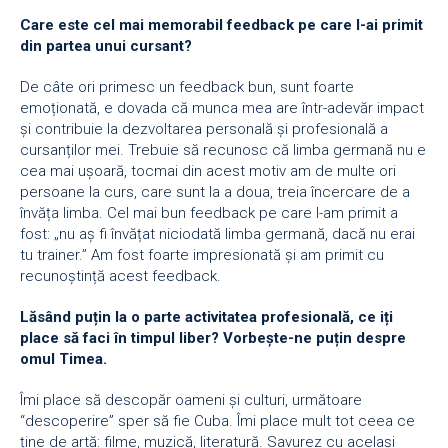
Care este cel mai memorabil feedback pe care l-ai primit
din partea unui cursant?
De câte ori primesc un feedback bun, sunt foarte
emoționată, e dovada că munca mea are într-adevăr impact
și contribuie la dezvoltarea personală și profesională a
cursanților mei. Trebuie să recunosc că limba germană nu e
cea mai ușoară, tocmai din acest motiv am de multe ori
persoane la curs, care sunt la a doua, treia încercare de a
învăța limba. Cel mai bun feedback pe care l-am primit a
fost: „nu aș fi învățat niciodată limba germană, dacă nu erai
tu trainer.” Am fost foarte impresionată și am primit cu
recunoștință acest feedback.
Lăsând puțin la o parte activitatea profesională, ce iți
place să faci în timpul liber? Vorbește-ne puțin despre
omul Timea.
Îmi place să descopăr oameni și culturi, următoare
“descoperire” sper să fie Cuba. Îmi place mult tot ceea ce
ține de artă: filme, muzică, literatură. Savurez cu același