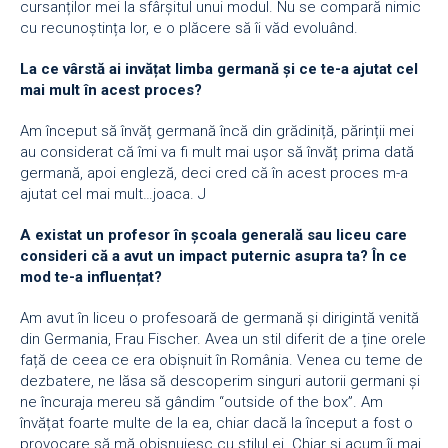
cursanților mei la sfârșitul unui modul. Nu se compară nimic
cu recunoștința lor, e o plăcere să îi văd evoluând.
La ce vârstă ai invățat limba germană și ce te-a ajutat cel
mai mult în acest proces?
Am început să învăț germană încă din grădiniță, părinții mei
au considerat că îmi va fi mult mai ușor să învăț prima dată
germană, apoi engleză, deci cred că în acest proces m-a
ajutat cel mai mult…joaca. J
A existat un profesor în școala generală sau liceu care
consideri că a avut un impact puternic asupra ta? În ce
mod te-a influențat?
Am avut în liceu o profesoară de germană și dirigintă venită
din Germania, Frau Fischer. Avea un stil diferit de a ține orele
față de ceea ce era obișnuit în România. Venea cu teme de
dezbatere, ne lăsa să descoperim singuri autorii germani și
ne încuraja mereu să gândim “outside of the box”. Am
învățat foarte multe de la ea, chiar dacă la început a fost o
provocare să mă obișnuiesc cu stilul ei. Chiar și acum îi mai