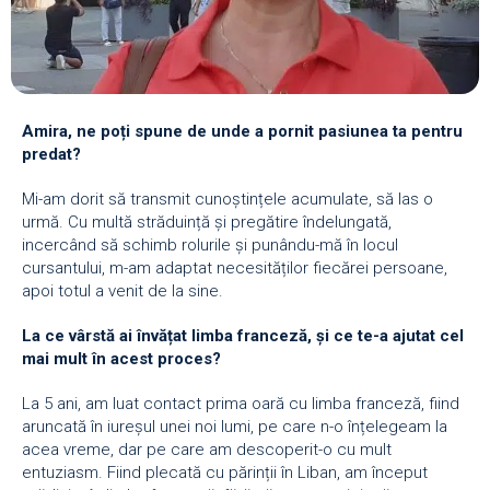
Amira, ne poți spune de unde a pornit pasiunea ta pentru
predat?
Mi-am dorit să transmit cunoștințele acumulate, să las o
urmă. Cu multă străduință și pregătire îndelungată,
incercând să schimb rolurile și punându-mă în locul
cursantului, m-am adaptat necesităților fiecărei persoane,
apoi totul a venit de la sine.
La ce vârstă ai învățat limba franceză, și ce te-a ajutat cel
mai mult în acest proces?
La 5 ani, am luat contact prima oară cu limba franceză, fiind
aruncată în iureșul unei noi lumi, pe care n-o înțelegeam la
acea vreme, dar pe care am descoperit-o cu mult
entuziasm. Fiind plecată cu părinții în Liban, am început