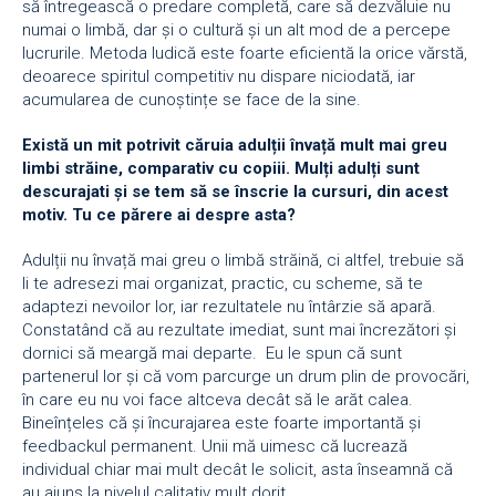
să întregească o predare completă, care să dezvăluie nu
numai o limbă, dar și o cultură și un alt mod de a percepe
lucrurile. Metoda ludică este foarte eficientă la orice vărstă,
deoarece spiritul competitiv nu dispare niciodată, iar
acumularea de cunoștințe se face de la sine.
Există un mit potrivit căruia adulții învață mult mai greu
limbi străine, comparativ cu copiii. Mulți adulți sunt
descurajati și se tem să se înscrie la cursuri, din acest
motiv. Tu ce părere ai despre asta?
Adulții nu învață mai greu o limbă străină, ci altfel, trebuie să
li te adresezi mai organizat, practic, cu scheme, să te
adaptezi nevoilor lor, iar rezultatele nu întârzie să apară.
Constatând că au rezultate imediat, sunt mai încrezători și
dornici să meargă mai departe. Eu le spun că sunt
partenerul lor și că vom parcurge un drum plin de provocări,
în care eu nu voi face altceva decât să le arăt calea.
Bineînțeles că și încurajarea este foarte importantă și
feedbackul permanent. Unii mă uimesc că lucrează
individual chiar mai mult decât le solicit, asta înseamnă că
au ajuns la nivelul calitativ mult dorit.