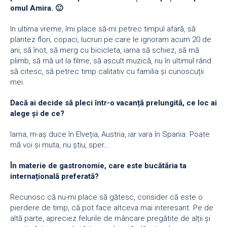
omul Amira. 🙂
In ultima vreme, îmi place să-mi petrec timpul afară, să
plantez flori, copaci, lucruri pe care le ignoram acum 20 de
ani, să înot, să merg cu bicicleta, iarna să schiez, să mă
plimb, să mă uit la filme, să ascult muzică, nu în ultimul rând
să citesc, să petrec timp calitativ cu familia și cunoscuții
mei.
Dacă ai decide să pleci într-o vacanță prelungită, ce loc ai
alege și de ce?
Iarna, m-aș duce în Elveția, Austria, iar vara în Spania. Poate
mă voi și muta, nu știu, sper…
În materie de gastronomie, care este bucătăria ta
internațională preferată?
Recunosc că nu-mi place să gătesc, consider că este o
pierdere de timp, că pot face altceva mai interesant. Pe de
altă parte, apreciez felurile de mâncare pregătite de alții și