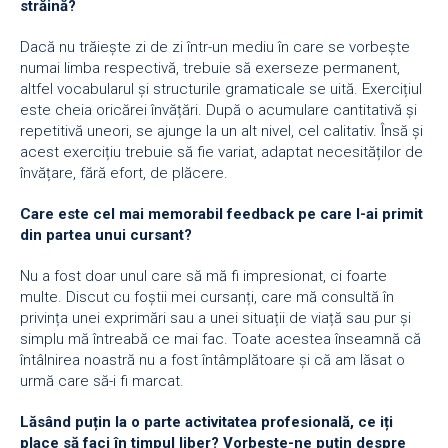
străină?
Dacă nu trăiește zi de zi într-un mediu în care se vorbește
numai limba respectivă, trebuie să exerseze permanent,
altfel vocabularul și structurile gramaticale se uită. Exercițiul
este cheia oricărei învățări. După o acumulare cantitativă și
repetitivă uneori, se ajunge la un alt nivel, cel calitativ. Însă și
acest exercițiu trebuie să fie variat, adaptat necesităților de
învățare, fără efort, de plăcere.
Care este cel mai memorabil feedback pe care l-ai primit
din partea unui cursant?
Nu a fost doar unul care să mă fi impresionat, ci foarte
multe. Discut cu foștii mei cursanți, care mă consultă în
privința unei exprimări sau a unei situații de viață sau pur și
simplu mă întreabă ce mai fac. Toate acestea înseamnă că
întâlnirea noastră nu a fost întâmplătoare și că am lăsat o
urmă care să-i fi marcat.
Lăsând puțin la o parte activitatea profesională, ce iți
place să faci în timpul liber? Vorbește-ne puțin despre