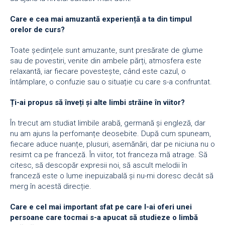
Care e cea mai amuzantă experiență a ta din timpul
orelor de curs?
Toate ședințele sunt amuzante, sunt presărate de glume
sau de povestiri, venite din ambele părți, atmosfera este
relaxantă, iar fiecare povestește, când este cazul, o
întâmplare, o confuzie sau o situație cu care s-a confruntat.
Ți-ai propus să înveți și alte limbi străine în viitor?
În trecut am studiat limbile arabă, germană și engleză, dar
nu am ajuns la perfomanțe deosebite. După cum spuneam,
fiecare aduce nuanțe, plusuri, asemănări, dar pe niciuna nu o
resimt ca pe franceză. În viitor, tot franceza mă atrage. Să
citesc, să descopăr expresii noi, să ascult melodii în
franceză este o lume inepuizabală și nu-mi doresc decât să
merg în acestă direcție.
Care e cel mai important sfat pe care l-ai oferi unei
persoane care tocmai s-a apucat să studieze o limbă