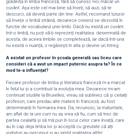
grădinița în limba franceză, fără să cunosc nici măcar un
cuvânt. Așa este cel mai bine să înveți, să auzi, să te
descurci, să devină parte din tine. Astfel, recomand tuturor
să învețe o limbă străină, deoarece creierul se dezvoltă în
funcție de vocabularul unei limbi. Dacă nu există un cuvânt
într-o limbă, nu poți să-ți reprezinți realitatea desemnată de
acesta, de aceea limbile se completează, iar dacă într-una
nu există o nuanță, o regăsești în alta și devine un întreg.
A existat un profesor în școala generală sau liceu care
consideri că a avut un impact puternic asupra ta? În ce
mod te-a influențat?
Fiecare profesor de limba și literatura franceză m-a marcat
în felul lui și a contribuit la evoluția mea. Deoarece mi-am
continuat studiile la Bruxelles, vreau să subliniez că și ceilalți
profesori, care predau alte materii în franceză, au fost
determinanți în formarea mea. Da, recunosc, la maturitate,
am aflat de la unii cum nu aș vrea să fiu, cum să trec de
partea cealaltă și să mă pun în locul celor care învață, care
au în cap deja limba lor și acceptă cu greutate că alți
vorbitori au perceput și au simțit realitatea altfel.