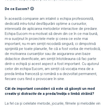
De ce Eucom? 🙂
În această companie am intalnit o echipa profesionistă,
dedicată intru-totul desfășurării optime a cursurilor,
interesată de aplicarea metodelor interactive de predare.
Echipa Eucom m-a motivat să devin din ce în ce mai bună,
m-a susținut în proiectele mele și ceea ce este mai
important, nu m-am simțit nicodată singură, ci dimpotrivă
sprijinită pe toate planurile, fie că a fost vorba de metodică,
de motivarea cursanților sau de asigurarea unei baze
didactice diverificate, am simțit întotdeauna că fac parte
dintr-o echipă și acest aspect a fost important. Cu ajutorul
celor din echipa Eucom, am simțit că vocația mea de a
preda limba franceză și română s-a dezvoltat permanent,
fiecare curs fiind o provocare în sine.
Cât de important consideri că este să găsești un mod
creativ și distractiv de a preda/învăța o limbă străină?
La fel ca și celelate metode, jocurile, filmele și melodiile vin