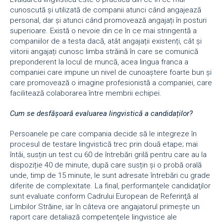
cunoscută și utilizată de companii atunci când angajează
personal, dar și atunci când promovează angajați în posturi
superioare. Există o nevoie din ce în ce mai stringentă a
companiilor de a testa dacă, atât angajații existenți, cât și
viitorii angajați cunosc limba străină în care se comunică
preponderent la locul de muncă, acea lingua franca a
companiei care impune un nivel de cunoaștere foarte bun și
care promovează o imagine profesionistă a companiei, care
facilitează colaborarea între membrii echipei.
Cum se desfășoară evaluarea lingvistică a candidaților?
Persoanele pe care compania decide să le integreze în
procesul de testare lingvistică trec prin două etape; mai
întâi, susțin un test cu 60 de întrebări grilă pentru care au la
dispoziție 40 de minute, după care susțin și o probă orală
unde, timp de 15 minute, le sunt adresate întrebări cu grade
diferite de complexitate. La final, performanţele candidaţilor
sunt evaluate conform Cadrului European de Referinţă al
Limbilor Străine, iar în câteva ore angajatorul primeşte un
raport care detaliază competenţele lingvistice ale