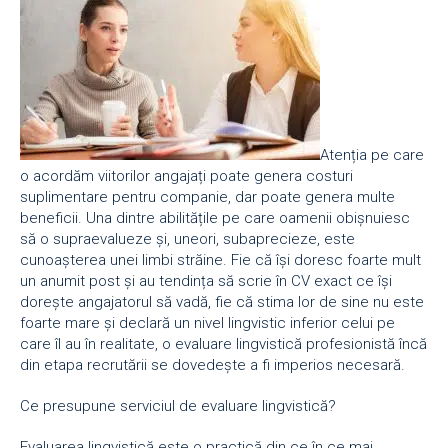
Atenția pe care
o acordăm viitorilor angajați poate genera costuri
suplimentare pentru companie, dar poate genera multe
beneficii. Una dintre abilitățile pe care oamenii obișnuiesc
să o supraevalueze și, uneori, subaprecieze, este
cunoașterea unei limbi străine. Fie că își doresc foarte mult
un anumit post și au tendința să scrie în CV exact ce își
dorește angajatorul să vadă, fie că stima lor de sine nu este
foarte mare și declară un nivel lingvistic inferior celui pe
care îl au în realitate, o evaluare lingvistică profesionistă încă
din etapa recrutării se dovedește a fi imperios necesară.
Ce presupune serviciul de evaluare lingvistică?
Evaluarea lingvistică este o practică din ce în ce mai