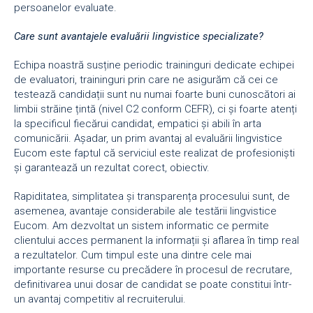
persoanelor evaluate.
Care sunt avantajele evaluării lingvistice specializate?
Echipa noastră susține periodic traininguri dedicate echipei
de evaluatori, traininguri prin care ne asigurăm că cei ce
testează candidații sunt nu numai foarte buni cunoscători ai
limbii străine țintă (nivel C2 conform CEFR), ci și foarte atenți
la specificul fiecărui candidat, empatici și abili în arta
comunicării. Așadar, un prim avantaj al evaluării lingvistice
Eucom este faptul că serviciul este realizat de profesioniști
și garantează un rezultat corect, obiectiv.
Rapiditatea, simplitatea și transparența procesului sunt, de
asemenea, avantaje considerabile ale testării lingvistice
Eucom. Am dezvoltat un sistem informatic ce permite
clientului acces permanent la informații și aflarea în timp real
a rezultatelor. Cum timpul este una dintre cele mai
importante resurse cu precădere în procesul de recrutare,
definitivarea unui dosar de candidat se poate constitui într-
un avantaj competitiv al recruiterului.