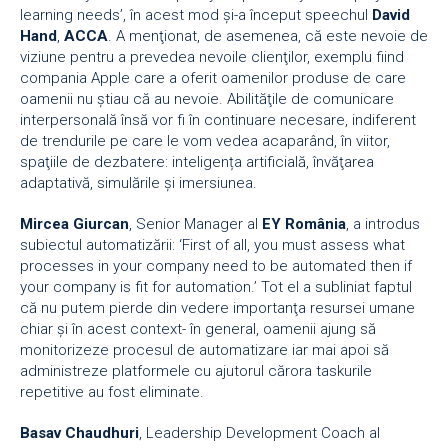
learning needs’, în acest mod şi-a început speechul
David
Hand
,
ACCA
. A menţionat, de asemenea, că este nevoie de
viziune pentru a prevedea nevoile clienţilor, exemplu fiind
compania Apple care a oferit oamenilor produse de care
oamenii nu ştiau că au nevoie. Abilităţile de comunicare
interpersonală însă vor fi în continuare necesare, indiferent
de trendurile pe care le vom vedea acaparând, în viitor,
spaţiile de dezbatere: inteligența artificială, învăţarea
adaptativă, simulările şi imersiunea.
Mircea Giurcan
, Senior Manager al
EY România
, a introdus
subiectul automatizării: ‘First of all, you must assess what
processes in your company need to be automated then if
your company is fit for automation.’ Tot el a subliniat faptul
că nu putem pierde din vedere importanţa resursei umane
chiar şi în acest context- în general, oamenii ajung să
monitorizeze procesul de automatizare iar mai apoi să
administreze platformele cu ajutorul cărora taskurile
repetitive au fost eliminate.
Basav Chaudhuri
, Leadership Development Coach al