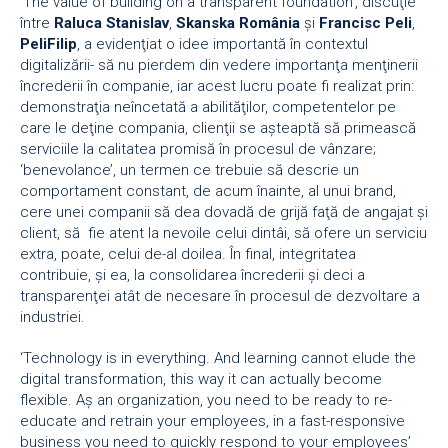
‘The value of building on a transparent foundation’, discuţie
între
Raluca Stanislav
,
Skanska România
şi
Francisc Peli
,
PeliFilip
, a evidenţiat o idee importantă în contextul
digitalizării- să nu pierdem din vedere importanţa menţinerii
încrederii în companie, iar acest lucru poate fi realizat prin:
demonstraţia neîncetată a abilităţilor, competentelor pe
care le deţine compania, clienţii se aşteaptă să primească
serviciile la calitatea promisă în procesul de vânzare;
‘benevolance’, un termen ce trebuie să descrie un
comportament constant, de acum înainte, al unui brand,
cere unei companii să dea dovadă de grijă faţă de angajat şi
client, să fie atent la nevoile celui dintâi, să ofere un serviciu
extra, poate, celui de-al doilea. În final, integritatea
contribuie, şi ea, la consolidarea încrederii şi deci a
transparenţei atât de necesare în procesul de dezvoltare a
industriei.
‘Technology is in everything. And learning cannot elude the
digital transformation, this way it can actually become
flexible. Aş an organization, you need to be ready to re-
educate and retrain your employees, in a fast-responsive
business you need to quickly respond to your employees’