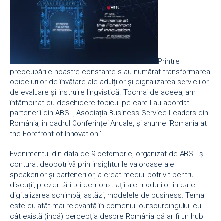
Printre
preocupările noastre constante s-au numărat transformarea
obiceiurilor de învățare ale adulților și digitalizarea serviciilor
de evaluare și instruire lingvistică. Tocmai de aceea, am
întâmpinat cu deschidere topicul pe care l-au abordat
partenerii din ABSL, Asociația Business Service Leaders din
România, în cadrul Conferinței Anuale, și anume ‘Romania at
the Forefront of Innovation.’
Evenimentul din data de 9 octombrie, organizat de ABSL și
conturat deopotrivă prin insighturile valoroase ale
speakerilor și partenerilor, a creat mediul potrivit pentru
discuții, prezentări ori demonstrații ale modurilor în care
digitalizarea schimbă, astăzi, modelele de business. Tema
este cu atât mai relevantă în domeniul outsourcingului, cu
cât există (încă) percepția despre România că ar fi un hub