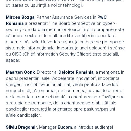
utilizarea cu uşurinţă a noilor tehnologii.
Mircea Bozga
, Partner Assurance Services în
PwC
România
a prezentat ‘The Board perspective on cyber-
security’- de datoria membrilor Boardului din companie este
să acorde extrem de mult credit investiţiei în securitate
cibernetică, având în vedere uşurinţa cu care se pot sparge
sistemele informaţionale. Importanţa unei colaborări strânse
cu CISO (Chief Information Security Officer) este crucială,
aşadar.
Maarten Oonk
, Director al
Deloitte România
, a menţionat, în
cadrul prezentării sale, ‘Accelerate Innovation’, importanta
ştergerii unor obiceiuri ori abilităţi vechi pentru a face loc
noilor abilităţi. A remarcat, de asemenea, nevoia de a trece
de la orientarea spre eficientă la orientarea spre învăţare ca
strategie de companie, de la orientarea spre abilităţi ale
candidaţilor recrutaţi la orientarea spre pasiune/pasiuni
a/ale candidaţilor.
Silviu Dragomir
, Manager
Eucom
, a introdus audienței