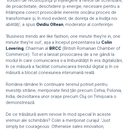
‘Vorbim de recunoştinţă şi înţelegere a nevoii de schimbare,
de proactivitate, deschidere şi energie, necesare pentru a
întâmpina corect provocările inerente oricărui proces de
transformare şi, în mod evident, de dorinţa de a învăţa noi
abilități’, a spus
Ovidiu Oltean
, moderator al conferinţei.
‘Business trends are like fashion, one minute they’re in, one
minute they’re out’, aşa a început prezentarea lui
Colin
Lovering
, Chairman al
BRCC
(British Romanian Chamber of
Commerce). Tot el a lansat provocarea de a ne gândi la
modul în care comunicarea s-a îmbunătăţit în era digitalizării,
în ce măsură a facilitat comunicarea trendul digital şi în ce
măsură a blocat conexiunea interumană reală.
România rămâne în continuare terenul potrivit pentru
investiţii străine, menţionate fiind țări precum Cehia, Polonia,
India, dezvoltarea unor oraşe precum Cluj ori Timişoara o
demonstrează.
De ce trăsătură avem nevoie în mod special în aceste
vremuri ale schimbării? Colin a menţionat curajul: ‘Just
simply be courageous. Otherwise sales innovation,