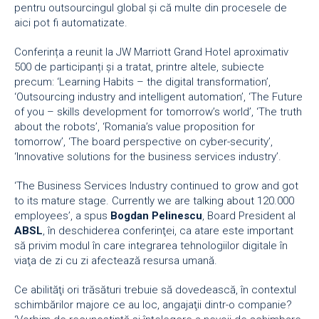
pentru outsourcingul global și că multe din procesele de
aici pot fi automatizate.
Conferința a reunit la JW Marriott Grand Hotel aproximativ
500 de participanți și a tratat, printre altele, subiecte
precum: ‘Learning Habits – the digital transformation’,
‘Outsourcing industry and intelligent automation’, ‘The Future
of you – skills development for tomorrow’s world’, ‘The truth
about the robots’, ‘Romania’s value proposition for
tomorrow’, ‘The board perspective on cyber-security’,
‘Innovative solutions for the business services industry’.
‘The Business Services Industry continued to grow and got
to its mature stage. Currently we are talking about 120.000
employees’, a spus
Bogdan Pelinescu
, Board President al
ABSL
, în deschiderea conferinţei, ca atare este important
să privim modul în care integrarea tehnologiilor digitale în
viaţa de zi cu zi afectează resursa umană.
Ce abilităţi ori trăsături trebuie să dovedească, în contextul
schimbărilor majore ce au loc, angajaţii dintr-o companie?