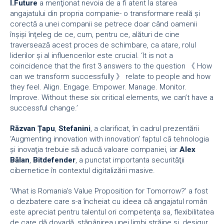
I.Future
a menţionat nevoia de a fi atent la starea
angajatului din propria companie- o transformare reală şi
corectă a unei companii se petrece doar când oamenii
înşişi înţeleg de ce, cum, pentru ce, alături de cine
traversează acest proces de schimbare, ca atare, rolul
liderilor şi al influencerilor este crucial. ‘It is not a
coincidence that the first 3 answers to the question 《 How
can we transform successfully 》 relate to people and how
they feel. Align. Engage. Empower. Manage. Monitor.
Improve. Without these six critical elements, we can’t have a
successful change.’
Răzvan Țapu
,
Stefanini
, a clarificat, în cadrul prezentării
‘Augmenting innovation with innovation’ faptul că tehnologia
şi inovaţia trebuie să aducă valoare companiei, iar
Alex
Bălan
,
Bitdefender
, a punctat importanta securităţii
cibernetice în contextul digitalizării masive.
‘What is Romania’s Value Proposition for Tomorrow?’ a fost
o dezbatere care s-a încheiat cu ideea că angajatul român
este apreciat pentru talentul ori competenţa sa, flexibilitatea
de care dă dovadă, stăpânirea unei limbi străine şi, desigur,