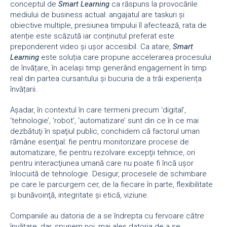
conceptul de
Smart Learning
ca răspuns la provocările
mediului de business actual: angajatul are taskuri și
obiective multiple, presiunea timpului îl afectează, rata de
atenție este scăzută iar conținutul preferat este
preponderent video și ușor accesibil. Ca atare,
Smart
Learning
este soluția care propune accelerarea procesului
de învățare, în același timp generând engagement în timp
real din partea cursantului și bucuria de a trăi experiența
învățarii.
Aşadar, în contextul în care termeni precum ‘digital’,
‘tehnologie’, ‘robot’, ‘automatizare’ sunt din ce în ce mai
dezbătuţi în spaţiul public, conchidem că factorul uman
rămâne esenţial: fie pentru monitorizare procese de
automatizare, fie pentru rezolvare excepţii tehnice, ori
pentru interacţiunea umană care nu poate fi încă uşor
înlocuită de tehnologie. Desigur, procesele de schimbare
pe care le parcurgem cer, de la fiecare în parte, flexibilitate
şi bunăvoinţă, integritate şi etică, viziune.
Companiile au datoria de a se îndrepta cu fervoare către
învăţare, dar, spunem noi, mai ales datoria de a se