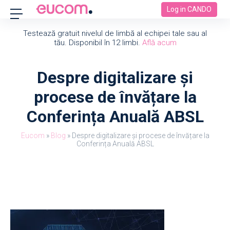
Log in CANDO
Testează gratuit nivelul de limbă al echipei tale sau al
tău. Disponibil în 12 limbi.
Află acum
Despre digitalizare și
procese de învățare la
Conferința Anuală ABSL
Eucom
»
Blog
»
Despre digitalizare și procese de învățare la
Conferința Anuală ABSL