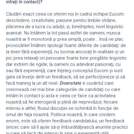
intraţi în contact)?
Căutăm exact ceea ce oferim noi în cadrul echipei Eucom:
deschidere, creativitate, pasiune pentru limbile străine,
plăcerea de a lucra cu adulţii, şi, bineînţeles, nivel lingvistic
avansat. Nu întâlnim la tot pasul astfel de oameni, munca
noastră ar fi monotonă şi prea simplă, poate… însă ne plac
provocările! Întâlnim tipologii foarte diferite de candidaţi: de
la tineri fără experienţă, nu tocmai ancoraţi în realitate şi un
pic prea relaxaţi ori persoane foarte bine pregătite lingvistic
dar extrem de rigide, la oameni cu adevărat pasionaţi, cu
sau fără experienţă, care înţeleg conceptul Eucom şi sunt
gata să înveţe dintr-un feedback, să se perfecţioneze şi să
facă training la un alt nivel.
Diversitate
e cuvântul care
creionează cel mai bine categoriile de candidaţi cu care
intrăm în contact şi asta e ceea ce face ca activitatea
noastră să fie eterogenă şi plină de neprevăzut; fiecare
interviu e altfel, flowul discuţiei se schimbă în funcţie de
omul din faţa noastră. Politica noastră, în care credem
enorm, este să oferim feedback candidatului, un feedback
sincer, care să îl ajute să-şi îmbunătăţească anumite practici
şi care să facă din interviu în sine o experienţă utilă.