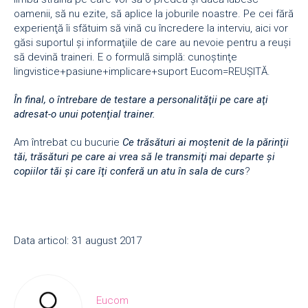
oamenii, să nu ezite, să aplice la joburile noastre. Pe cei fără
experienţă îi sfătuim să vină cu încredere la interviu, aici vor
găsi suportul şi informaţiile de care au nevoie pentru a reuşi
să devină traineri. E o formulă simplă: cunoştinţe
lingvistice+pasiune+implicare+suport Eucom=REUŞITĂ.
În final, o întrebare de testare a personalităţii pe care aţi
adresat-o unui potenţial trainer.
Am întrebat cu bucurie
Ce trăsături ai moştenit de la părinţii
tăi, trăsături pe care ai vrea să le transmiţi mai departe şi
copiilor tăi şi care îţi conferă un atu în sala de curs
?
Data articol: 31 august 2017
Eucom