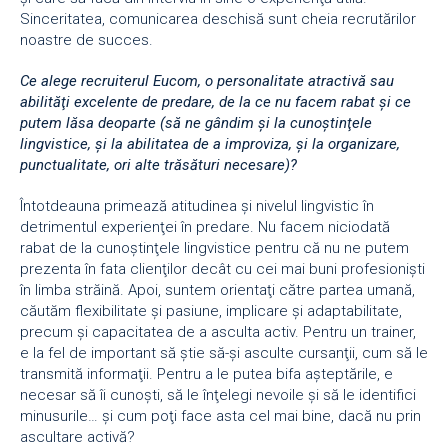
Sinceritatea, comunicarea deschisă sunt cheia recrutărilor
noastre de succes.
Ce alege recruiterul Eucom, o personalitate atractivă sau
abilităţi excelente de predare, de la ce nu facem rabat şi ce
putem lăsa deoparte (să ne gândim şi la cunoştinţele
lingvistice, şi la abilitatea de a improviza, şi la organizare,
punctualitate, ori alte trăsături necesare)?
Întotdeauna primează atitudinea şi nivelul lingvistic în
detrimentul experienţei în predare. Nu facem niciodată
rabat de la cunoştinţele lingvistice pentru că nu ne putem
prezenta în fata clienţilor decât cu cei mai buni profesionişti
în limba străină. Apoi, suntem orientaţi către partea umană,
căutăm flexibilitate şi pasiune, implicare şi adaptabilitate,
precum şi capacitatea de a asculta activ. Pentru un trainer,
e la fel de important să ştie să-şi asculte cursanţii, cum să le
transmită informaţii. Pentru a le putea bifa aşteptările, e
necesar să îi cunoşti, să le înţelegi nevoile şi să le identifici
minusurile… şi cum poţi face asta cel mai bine, dacă nu prin
ascultare activă?