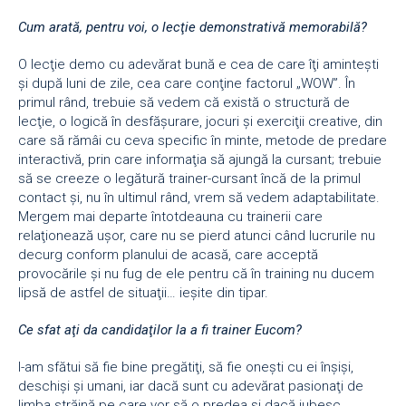
Cum arată, pentru voi, o lecţie demonstrativă memorabilă?
O lecţie demo cu adevărat bună e cea de care îţi aminteşti
şi după luni de zile, cea care conţine factorul „WOW”. În
primul rând, trebuie să vedem că există o structură de
lecţie, o logică în desfăşurare, jocuri şi exerciţii creative, din
care să rămâi cu ceva specific în minte, metode de predare
interactivă, prin care informaţia să ajungă la cursant; trebuie
să se creeze o legătură trainer-cursant încă de la primul
contact şi, nu în ultimul rând, vrem să vedem adaptabilitate.
Mergem mai departe întotdeauna cu trainerii care
relaţionează uşor, care nu se pierd atunci când lucrurile nu
decurg conform planului de acasă, care acceptă
provocările şi nu fug de ele pentru că în training nu ducem
lipsă de astfel de situaţii… ieşite din tipar.
Ce sfat aţi da candidaţilor la a fi trainer Eucom?
I-am sfătui să fie bine pregătiţi, să fie oneşti cu ei înşişi,
deschişi şi umani, iar dacă sunt cu adevărat pasionaţi de
limba străină pe care vor să o predea şi dacă iubesc