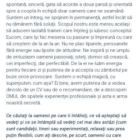
spontană, sinceră, gata să acorde a doua şansă şi orientată
spre a coopta în echipă doar oamenii care ne seamănă.
Suntem un întreg, ne sprijinim în permanenţă, astfel încât să
nu rămânem fără soluţii. Scopul nostru este mereu acelaşi:
să aducem laolaltă traineri care înţeleg şi iubesc conceptul
Eucom, care îşi fac meseria cu pasiune şi împreună cu care
să creştem de la an la an. Nu ne plac tiparele, persoanele
fără energie sau lipsite de atitudine. Ne inspiră şi ne umplu
de entuziasm oamenii pasionaţi, isteţi, dornici să crească,
cei imperfecţi, dar perfectibili. De la ei ne luăm energia
pentru fiecare zi şi puterea de a accepta cu zâmbetul pe
buze orice provocare. Suntem o echipă magică, cu
superputeri; cum aşa? Ei bine, avem puterea de a vedea
dincolo de un CV sau de o recomandare, de a descoperi
OMUL din spatele experienţei profesionale şi asta e arma
noastră secretă.
Ce căutaţi la oamenii pe care îi întâlniţi, ce vă aşteptaţi să
vedeţi şi ce se întâmplă să vedeţi cel mai des astăzi (cum
sunt candidaţii, tineri sau experimentaţi, relaxaţi sau prea
puţin flexibili, cum aţi descrie, pe scurt, oamenii cu care