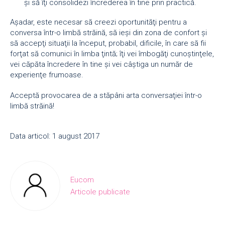
şi să îţi consolidezi încrederea în tine prin practică.
Așadar, este necesar să creezi oportunităţi pentru a
conversa într-o limbă străină, să ieşi din zona de confort şi
să accepţi situaţii la început, probabil, dificile, în care să fii
forţat să comunici în limba ţintă; îţi vei îmbogăţi cunoştinţele,
vei căpăta încredere în tine şi vei câştiga un număr de
experienţe frumoase.
Acceptă provocarea de a stăpâni arta conversaţiei într-o
limbă străină!
Data articol: 1 august 2017
Eucom
Articole publicate