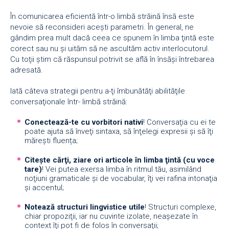
În comunicarea eficientă într-o limbă străină însă este
nevoie să reconsideri aceşti parametri. În general, ne
gândim prea mult dacă ceea ce spunem în limba ţintă este
corect sau nu şi uităm să ne ascultăm activ interlocutorul.
Cu toţii ştim că răspunsul potrivit se află în însăşi întrebarea
adresată.
Iată câteva strategii pentru a-ţi îmbunătăţi abilităţile
conversaţionale într- limbă străină:
Conectează-te cu vorbitori nativi
! Conversaţia cu ei te
poate ajuta să înveţi sintaxa, să înţelegi expresii şi să îţi
măreşti fluența;
Citeşte cărţi, ziare ori articole în limba ţint
ă
(cu voce
tare)
! Vei putea exersa limba în ritmul tău, asimilând
noţiuni gramaticale şi de vocabular, îţi vei rafina intonaţia
şi accentul;
Notează structuri lingvistice utile
! Structuri complexe,
chiar propoziţii, iar nu cuvinte izolate, neaşezate în
context îţi pot fi de folos în conversaţii;