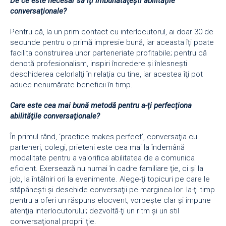
De ce este necesar să îţi îmbunătăţeşti abilităţile
conversaţionale?
Pentru că, la un prim contact cu interlocutorul, ai doar 30 de
secunde pentru o primă impresie bună, iar aceasta îţi poate
facilita construirea unor parteneriate profitabile; pentru că
denotă profesionalism, inspiri încredere şi înlesneşti
deschiderea celorlalţi în relaţia cu tine, iar acestea îţi pot
aduce nenumărate beneficii în timp.
Care este cea mai bună metodă pentru a-ţi perfecţiona
abilităţile conversaţionale?
În primul rând, ‘practice makes perfect’, conversaţia cu
parteneri, colegi, prieteni este cea mai la îndemână
modalitate pentru a valorifica abilitatea de a comunica
eficient. Exersează nu numai în cadre familiare ţie, ci şi la
job, la întâlniri ori la evenimente. Alege-ţi topicuri pe care le
stăpâneşti şi deschide conversaţii pe marginea lor. Ia-ţi timp
pentru a oferi un răspuns elocvent, vorbeşte clar şi impune
atenţia interlocutorului; dezvoltă-ţi un ritm şi un stil
conversaţional proprii ţie.