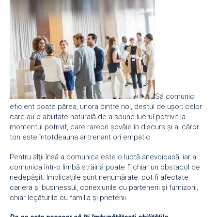
Să comunici
eficient poate părea, unora dintre noi, destul de uşor; celor
care au o abilitate naturală de a spune lucrul potrivit la
momentul potrivit, care rareori şovăie în discurs şi al căror
ton este întotdeauna antrenant ori empatic.
Pentru alţii însă a comunica este o luptă anevoioasă, iar a
comunica într-o limbă străină poate fi chiar un obstacol de
nedepăşit. Implicaţiile sunt nenumărate: pot fi afectate
cariera şi businessul, conexiunile cu partenerii şi furnizorii,
chiar legăturile cu familia şi prietenii.