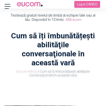
Log in CANDO
Testează gratuit nivelul de limbă al echipei tale sau al
tău. Disponibil în 12 limbi.
Află acum
Cum să îți îmbunătățești
abilităţile
conversaţionale în
această vară
Eucom
»
Blog
»
Cum să îți îmbunătățești abilităţile
conversaţionale în această vară