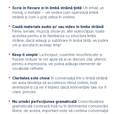
Scrie în fiecare zi în limbă străină ţint
ă
! Un email, un
mesaj, o invitaţie – vei vedea cum operează limbă
străină şi cum o poţi utiliza în vorbire;
Caut
ă
materiale audio şi/ sau video în limb
a
străină
!
Filme, seriale, muzică, show-uri, alte videoclipuri, toate
acestea pentru a te familiariza cu structura limbii
străine; dacă adaugi şi subtitrare în limba țintă, vei putea
citi şi asculta în acelaşi timp!
Keep it simple
! La început, cuvintele nesofisticate şi
frazele reduse te vor ajuta să ai un discurs clar, ulterior,
pentru a impresiona, vei putea adăuga elemente de
vocabular rafinate;
Claritatea este cheia
! În conversaţia într-o limbă străină
vei avea tendinţa să accelerezi ritmul vorbirii, însă
aminteşte-ţi că vei fi înţeles dacă intervenţiile tale vor fi
clare, precise.
Nu urmări perfecţiunea gramaticală
! Corectitudinea
gramaticală contează însă nu în detrimentul comunicării
libere; de aceea, important este să continui conversaţia