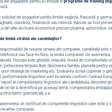
u ale angajaţilor pentru a-i include în
programe de training ling
ează.
te solicitat de angajatori pentru limbile engleză, franceză şi ger
aghiară, olandeză, finlandeză sau chineză. Băncile au fost primele 
 şi din alte sectoare economice precum pharma, automotive, oil & 
 de limbă străină ale candidaţilor?
cu responsabilul de resurse umane din companie, candidatul este 
telefonică sau face-to-face, la sediul companiei. De asemenea, e
lizată. Discuţia este ghidată, relaxată, nivelul de complexitate 
petrecerea timpului liber, descrierea familiei, planurile pentru viit
unor strategii de marketing etc. Evaluarea scrisă cuprinde o gril
inal, performanţele lingvistice sunt încadrate conform Cadrului Eur
aport al competenţelor lingvistice ale candidatului, descriind gra
lii ori de a diversifica pe aceeaşi temă, complexitatea limbajului, 
a structurilor gramaticale ş.a.
de asemenea, un certificat de competenţe lingvistice care este o
n ierarhia companiei.