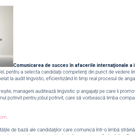
Comunicarea de succes în afacerile internaţionale a 
el, pentru a selecta candidaţii competenţi din punct de vedere lin
t la audit lingvistic, eficientizând în timp real procesul de anga
reşite, managerii auditează lingvistic şi angajaţii pe care îi prom
ul potrivit pentru jobul potrivit, care să vorbească limba compan
ucom
.
lităţile de bază ale candidaţilor care comunică într-o limbă străină.