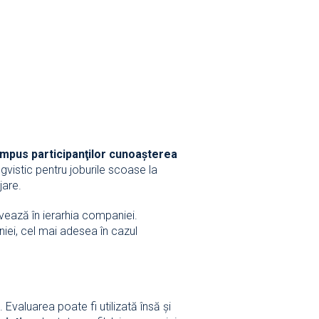
impus participanţilor cunoaşterea
gvistic pentru joburile scoase la
jare.
ovează în ierarhia companiei.
iei, cel mai adesea în cazul
 Evaluarea poate fi utilizată însă şi