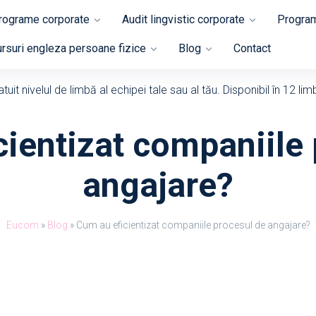
programe corporate
Audit lingvistic corporate
Program
rsuri engleza persoane fizice
Blog
Contact
uit nivelul de limbă al echipei tale sau al tău. Disponibil în 12 lim
ientizat companiile
angajare?
Eucom
»
Blog
»
Cum au eficientizat companiile procesul de angajare?