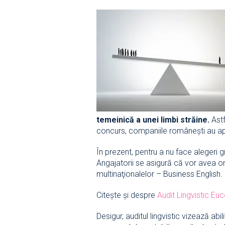
temeinică a unei limbi străine.
Astf
concurs, companiile româneşti au apela
În prezent, pentru a nu face alegeri g
Angajatorii se asigură că vor avea om
multinaţionalelor – Business English.
Citeşte și despre
Audit Lingvistic E
Desigur, auditul lingvistic vizează abi