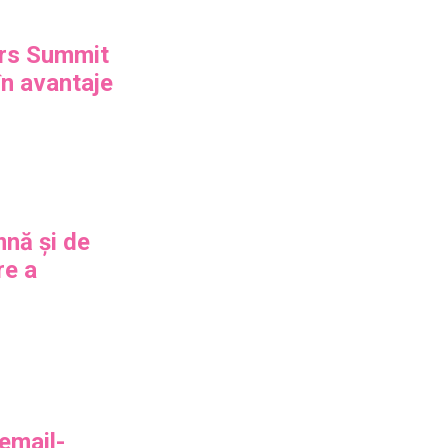
rs Summit
n avantaje
mnă și de
re a
 email-