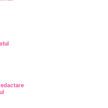
atul
 redactare
ul