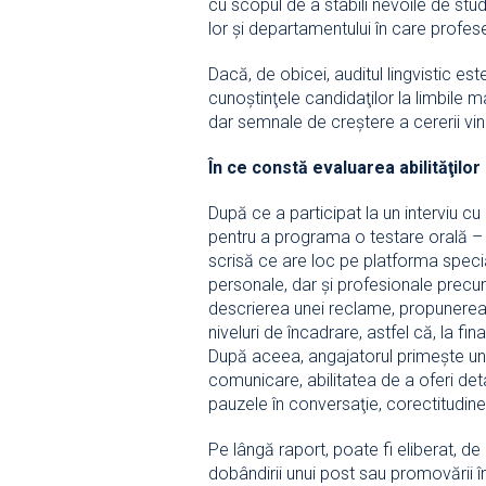
cu scopul de a stabili nevoile de studi
lor şi departamentului în care profes
Dacă, de obicei, auditul lingvistic es
cunoştinţele candidaţilor la limbile m
dar semnale de creştere a cererii vin
În ce constă evaluarea abilităţilor
După ce a participat la un interviu 
pentru a programa o testare orală – 
scrisă ce are loc pe platforma specia
personale, dar şi profesionale precum: 
descrierea unei reclame, propunerea 
niveluri de încadrare, astfel că, la f
După aceea, angajatorul primeşte un r
comunicare, abilitatea de a oferi deta
pauzele în conversaţie, corectitudine
Pe lângă raport, poate fi eliberat, 
dobândirii unui post sau promovării î