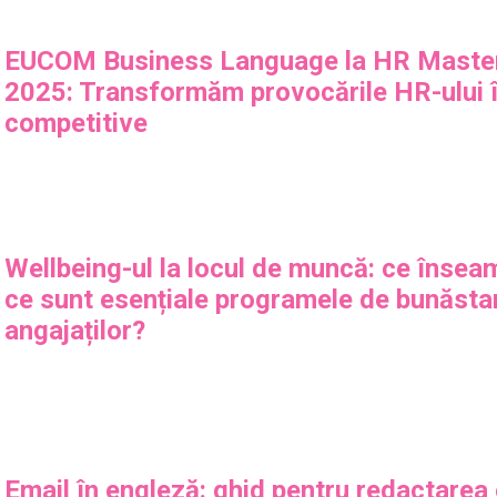
EUCOM Business Language la HR Maste
2025: Transformăm provocările HR-ului î
competitive
Wellbeing-ul la locul de muncă: ce însea
ce sunt esențiale programele de bunăsta
angajaților?
Email în engleză: ghid pentru redactarea