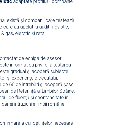
vistic
adaptate profilului companiei
mană, există şi companii care testează
care au apelat la audit lingvistic,
gas, electric şi retail.
contactat de echipa de asesori
ste informat cu privire la testarea
creşte gradual şi acoperă subiecte
or şi experienţele trecutului,
ă de 60 de întrebări şi acoperă şase
opean de Referinţă al Limbilor Străine.
dul de fluenţă şi spontaneitate în
dar şi intruziunile limbii române,
 confirmare a cunoştinţelor necesare