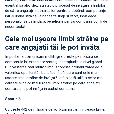
internaționale este unul dintre obiectivele companiei tale, este
esențial să abordezi strategic procesul de învățare a limbilor
de către angajați. Instruirea lor pentru a dobândi competențe
într-o limbă străină va necesita timp și efort, însă dacă
personalul se va implica, beneficiile pentru companie vor fi de
necontestat.
Cele mai ușoare limbi străine pe
care angajații tăi le pot învăța
Importanța comunicării multilingve crește pe măsură ce
companiile își extind prezența și operațiunile la nivel global.
Cunoașterea mai multor limbi sporește probabilitatea de a
valorifica oportunități benefice. Însă, care sunt cele mai
ușoare limbi străine de învățat? Iată o listă utilă a celor mai
căutate și celor mai ușoare limbi străine pe care angajații
corporate le pot învăța în cadrul companiei:
Spaniolă
Cu peste 442 de milioane de vorbitori nativi în întreaga lume,