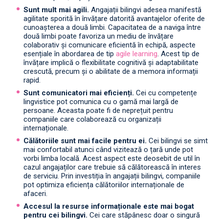
Sunt mult mai agili.
Angajații bilingvi adesea manifestă
agilitate sporită în învățare datorită avantajelor oferite de
cunoașterea a două limbi. Capacitatea de a naviga între
două limbi poate favoriza un mediu de învățare
colaborativ și comunicare eficientă în echipă, aspecte
esențiale în abordarea de tip
agile learning
. Acest tip de
învățare implică o flexibilitate cognitivă și adaptabilitate
crescută, precum și o abilitate de a memora informații
rapid.
Sunt comunicatori mai eficienți.
Cei cu competențe
lingvistice pot comunica cu o gamă mai largă de
persoane. Aceasta poate fi de neprețuit pentru
companiile care colaborează cu organizații
internaționale.
Călătoriile sunt mai facile pentru ei.
Cei bilingvi se simt
mai confortabil atunci când vizitează o țară unde pot
vorbi limba locală. Acest aspect este deosebit de util în
cazul angajaților care trebuie să călătorească în interes
de serviciu. Prin investiția în angajații bilingvi, companiile
pot optimiza eficiența călătoriilor internaționale de
afaceri.
Accesul la resurse informaționale este mai bogat
pentru cei bilingvi.
Cei care stăpânesc doar o singură