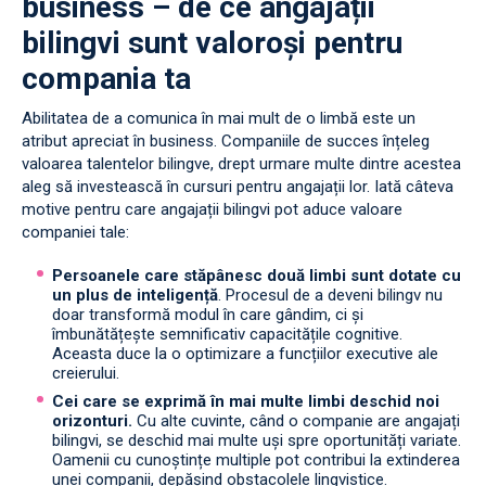
business – de ce angajații
bilingvi sunt valoroși pentru
compania ta
Abilitatea de a comunica în mai mult de o limbă este un
atribut apreciat în business. Companiile de succes înțeleg
valoarea talentelor bilingve, drept urmare multe dintre acestea
aleg să investească în cursuri pentru angajații lor. Iată câteva
motive pentru care angajații bilingvi pot aduce valoare
companiei tale:
Persoanele care stăpânesc două limbi sunt dotate cu
un plus de inteligență
. Procesul de a deveni bilingv nu
doar transformă modul în care gândim, ci și
îmbunătățește semnificativ capacitățile cognitive.
Aceasta duce la o optimizare a funcțiilor executive ale
creierului.
Cei care se exprimă în mai multe limbi deschid noi
orizonturi.
Cu alte cuvinte, când o companie are angajați
bilingvi, se deschid mai multe uși spre oportunități variate.
Oamenii cu cunoștințe multiple pot contribui la extinderea
unei companii, depășind obstacolele lingvistice.