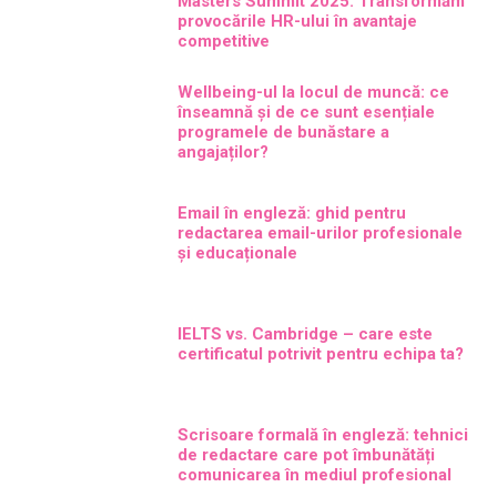
Masters Summit 2025: Transformăm
provocările HR-ului în avantaje
competitive
Wellbeing-ul la locul de muncă: ce
înseamnă și de ce sunt esențiale
programele de bunăstare a
angajaților?
Email în engleză: ghid pentru
redactarea email-urilor profesionale
și educaționale
IELTS vs. Cambridge – care este
certificatul potrivit pentru echipa ta?
Scrisoare formală în engleză: tehnici
de redactare care pot îmbunătăți
comunicarea în mediul profesional