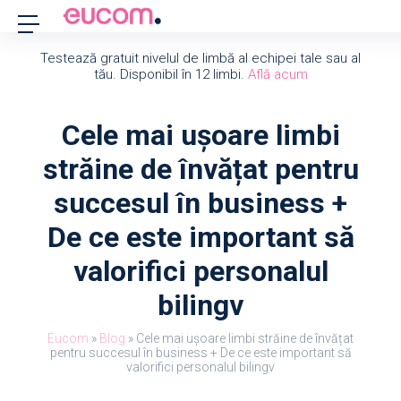
Testează gratuit nivelul de limbă al echipei tale sau al
tău. Disponibil în 12 limbi.
Află acum
Cele mai ușoare limbi
străine de învățat pentru
succesul în business +
De ce este important să
valorifici personalul
bilingv
Eucom
»
Blog
»
Cele mai ușoare limbi străine de învățat
pentru succesul în business + De ce este important să
valorifici personalul bilingv