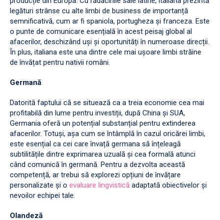
producție din Europa. Cu rădăcinile sale latine, italiana prezintă
legături strânse cu alte limbi de business de importanță
semnificativă, cum ar fi spaniola, portugheza și franceza. Este
o punte de comunicare esențială în acest peisaj global al
afacerilor, deschizând uși și oportunități în numeroase direcții.
În plus, italiana este una dintre cele mai ușoare limbi străine
de învățat pentru nativii români.
Germană
Datorită faptului că se situează ca a treia economie cea mai
profitabilă din lume pentru investiții, după China și SUA,
Germania oferă un potențial substanțial pentru extinderea
afacerilor. Totuși, așa cum se întâmplă în cazul oricărei limbi,
este esențial ca cei care învață germana să înțeleagă
subtilitățile dintre exprimarea uzuală și cea formală atunci
când comunică în germană. Pentru a dezvolta această
competență, ar trebui să explorezi opțiuni de învățare
personalizate și o
evaluare lingvistică
adaptată obiectivelor și
nevoilor echipei tale.
Olandeză