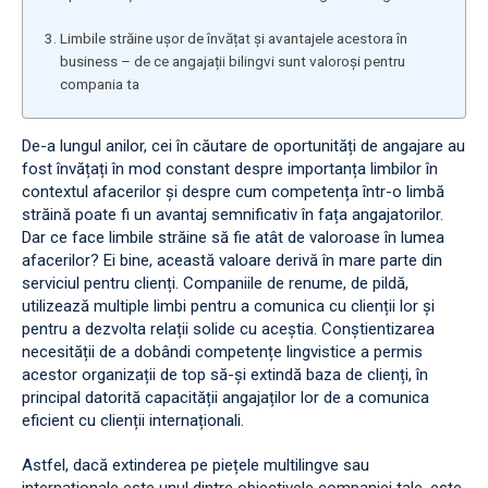
Limbile străine ușor de învățat și avantajele acestora în
business – de ce angajații bilingvi sunt valoroși pentru
compania ta
De-a lungul anilor, cei în căutare de oportunități de angajare au
fost învățați în mod constant despre importanța limbilor în
contextul afacerilor și despre cum competența într-o limbă
străină poate fi un avantaj semnificativ în fața angajatorilor.
Dar ce face limbile străine să fie atât de valoroase în lumea
afacerilor? Ei bine, această valoare derivă în mare parte din
serviciul pentru clienți. Companiile de renume, de pildă,
utilizează multiple limbi pentru a comunica cu clienții lor și
pentru a dezvolta relații solide cu aceștia. Conștientizarea
necesității de a dobândi competențe lingvistice a permis
acestor organizații de top să-și extindă baza de clienți, în
principal datorită capacității angajaților lor de a comunica
eficient cu clienții internaționali.
Astfel, dacă extinderea pe piețele multilingve sau