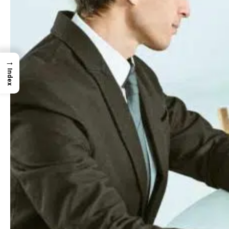
→
Index