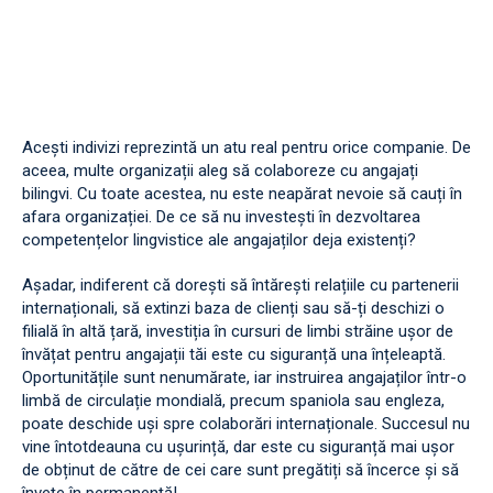
Acești indivizi reprezintă un atu real pentru orice companie. De
aceea, multe organizații aleg să colaboreze cu angajați
bilingvi. Cu toate acestea, nu este neapărat nevoie să cauți în
afara organizației. De ce să nu investești în dezvoltarea
competențelor lingvistice ale angajaților deja existenți?
Așadar, indiferent că dorești să întărești relațiile cu partenerii
internaționali, să extinzi baza de clienți sau să-ți deschizi o
filială în altă țară, investiția în cursuri de limbi străine ușor de
învățat pentru angajații tăi este cu siguranță una înțeleaptă.
Oportunitățile sunt nenumărate, iar instruirea angajaților într-o
limbă de circulație mondială, precum spaniola sau engleza,
poate deschide uși spre colaborări internaționale. Succesul nu
vine întotdeauna cu ușurință, dar este cu siguranță mai ușor
de obținut de către de cei care sunt pregătiți să încerce și să