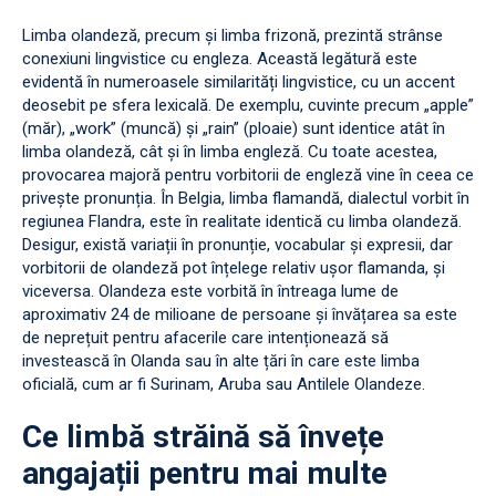
Limba olandeză, precum și limba frizonă, prezintă strânse
conexiuni lingvistice cu engleza. Această legătură este
evidentă în numeroasele similarități lingvistice, cu un accent
deosebit pe sfera lexicală. De exemplu, cuvinte precum „apple”
(măr), „work” (muncă) și „rain” (ploaie) sunt identice atât în
limba olandeză, cât și în limba engleză. Cu toate acestea,
provocarea majoră pentru vorbitorii de engleză vine în ceea ce
privește pronunția. În Belgia, limba flamandă, dialectul vorbit în
regiunea Flandra, este în realitate identică cu limba olandeză.
Desigur, există variații în pronunție, vocabular și expresii, dar
vorbitorii de olandeză pot înțelege relativ ușor flamanda, și
viceversa. Olandeza este vorbită în întreaga lume de
aproximativ 24 de milioane de persoane și învățarea sa este
de neprețuit pentru afacerile care intenționează să
investească în Olanda sau în alte țări în care este limba
oficială, cum ar fi Surinam, Aruba sau Antilele Olandeze.
Ce limbă străină să învețe
angajații pentru mai multe