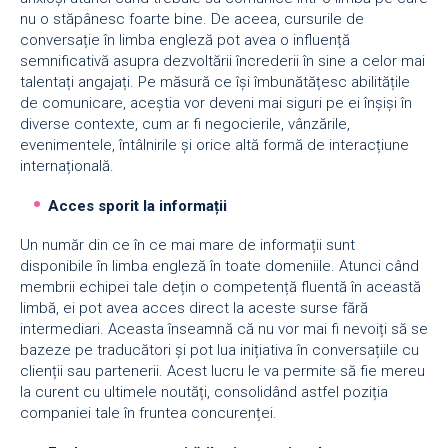
nu o stăpânesc foarte bine. De aceea, cursurile de
conversație în limba engleză pot avea o influență
semnificativă asupra dezvoltării încrederii în sine a celor mai
talentați angajați. Pe măsură ce își îmbunătățesc abilitățile
de comunicare, aceștia vor deveni mai siguri pe ei înșiși în
diverse contexte, cum ar fi negocierile, vânzările,
evenimentele, întâlnirile și orice altă formă de interacțiune
internațională.
Acces sporit la informații
Un număr din ce în ce mai mare de informații sunt
disponibile în limba engleză în toate domeniile. Atunci când
membrii echipei tale dețin o competență fluentă în această
limbă, ei pot avea acces direct la aceste surse fără
intermediari. Aceasta înseamnă că nu vor mai fi nevoiți să se
bazeze pe traducători și pot lua inițiativa în conversațiile cu
clienții sau partenerii. Acest lucru le va permite să fie mereu
la curent cu ultimele noutăți, consolidând astfel poziția
companiei tale în fruntea concurenței.