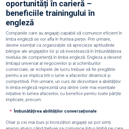
oportunități în carieră –
beneficiile trainingului în
engleză
Companiile care au angajați capabili să comunice eficient în
limba engleză se vor afla în fruntea pieței. Prin urmare,
devine esențial ca organizațiile să aprecieze aptitudinile
bilingve ale angajaților lor și să investească în îmbunătățirea
nivelului de competență în limba engleză. Engleza a devenit
limbajul universal al negocierilor și al schimburilor
comerciale, iar echipele de lucru trebuie să fie pregătite
pentru a se implica într-o lume a afacerilor dinamică și
competitivă. Prin urmare, un curs de dezvoltare a abilităților
în limba engleză reprezintă una dintre cele mai esențiale
inițiative în lumea afacerilor, cu beneficii pentru toate părțile
implicate, precum:
Îmbunătățirea abilităților conversaționale
Chiar și cei mai buni și încrezători angajați se pot simți
anxioși atunci când trebuie sa comunice într-o limbă pe care