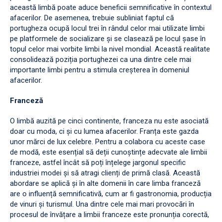
această limbă poate aduce beneficii semnificative în contextul
afacerilor. De asemenea, trebuie subliniat faptul că
portugheza ocupă locul trei în rândul celor mai utilizate limbi
pe platformele de socializare și se clasează pe locul șase în
topul celor mai vorbite limbi la nivel mondial. Această realitate
consolidează poziția portughezei ca una dintre cele mai
importante limbi pentru a stimula creșterea în domeniul
afacerilor.
Franceză
O limbă auzită pe cinci continente, franceza nu este asociată
doar cu moda, ci și cu lumea afacerilor. Franța este gazda
unor mărci de lux celebre. Pentru a colabora cu aceste case
de modă, este esențial să deții cunoștințe adecvate ale limbii
franceze, astfel încât să poți înțelege jargonul specific
industriei modei și să atragi clienți de primă clasă. Această
abordare se aplică și în alte domenii în care limba franceză
are o influență semnificativă, cum ar fi gastronomia, producția
de vinuri și turismul. Una dintre cele mai mari provocări în
procesul de învățare a limbii franceze este pronunția corectă,