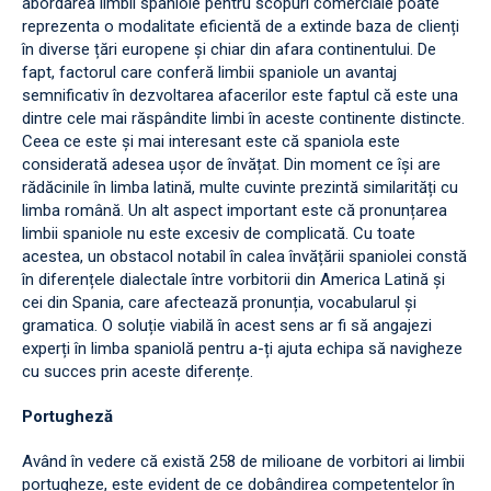
abordarea limbii spaniole pentru scopuri comerciale poate
reprezenta o modalitate eficientă de a extinde baza de clienți
în diverse țări europene și chiar din afara continentului. De
fapt, factorul care conferă limbii spaniole un avantaj
semnificativ în dezvoltarea afacerilor este faptul că este una
dintre cele mai răspândite limbi în aceste continente distincte.
Ceea ce este și mai interesant este că spaniola este
considerată adesea ușor de învățat. Din moment ce își are
rădăcinile în limba latină, multe cuvinte prezintă similarități cu
limba română. Un alt aspect important este că pronunțarea
limbii spaniole nu este excesiv de complicată. Cu toate
acestea, un obstacol notabil în calea învățării spaniolei constă
în diferențele dialectale între vorbitorii din America Latină și
cei din Spania, care afectează pronunția, vocabularul și
gramatica. O soluție viabilă în acest sens ar fi să angajezi
experți în limba spaniolă pentru a-ți ajuta echipa să navigheze
cu succes prin aceste diferențe.
Portugheză
Având în vedere că există 258 de milioane de vorbitori ai limbii
portugheze, este evident de ce dobândirea competențelor în