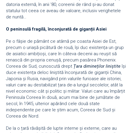
datoria externă, în anii ’80, coreenii de rând și-au donat
statului tot ceea ce aveau de valoare, inclusiv verighetele
de nuntă…
O peninsulă fragilă, înconjurată de giganții Asiei
Pe o fâșie de pământ ce atârnă pe coasta Asiei de Est,
precum o uriașă picătură de rouă, își duc existența un grup
de asiatici ambițioși, care în câteva decenii au reușit să
renască din propria cenușă, precum pasărea Phonenix.
Coreea de Sud, cunoscută drept
Țara dimineților liniștite
își
duce existența deloc liniștită înconjurată de giganții China,
Japonia și Rusia, navigând prin valurile furioase ale istoriei,
valuri care au destabilizat țara de-a lungul secolelor, atât la
nivel economic cât și politic și militar. Valuri care au împărțit
Peninsula Coreea în două, acum mai bine de jumătate de
secol, în 1945, ulterior apărând cele două state
independente pe care le știm acum, Coreea de Sud și
Coreea de Nord.
De la o țară răvășită de lupte interne și externe, care au