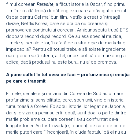
filmul coreean
Parasite
, a făcut istorie la Oscar, fiind primul
film într-o altă limbă decât engleza care a câștigat premiul
Oscar pentru Cel mai bun film. Netflix a creat o întreagă
divizie, Netflix Korea, care se ocupă cu crearea și
promovarea conținutului coreean. Arhicunoscuta trupă BTS
doboară record după record. Ce au așa special muzica,
filmele și serialele lor, în afară de o strategie de marketing
impecabilă? Pentru că totuși trebuie să existe ingrediente
care generează isteria, altfel, orice tactică de marketing ai
aplica, dacă produsul nu este bun… nu ai ce promova.
A pune suflet în tot ceea ce faci – profunzimea și emoția
pe care o transmit
Filmele, serialele și muzica din Coreea de Sud au o mare
profunzime și sensibilitate, care, spun unii, vine din istoria
tumultoasă a Coreei. Episodul istoriei lor legat de Japonia,
dar și divizarea peninsulei în două, sunt doar o parte dintre
marile probleme cu care coreenii s-au confruntat de-a
lungul istoriei. Au fost invadați și cuceriți de sute de ori de
marile puteri care îi înconjoară, în ciuda faptului că ei nu au