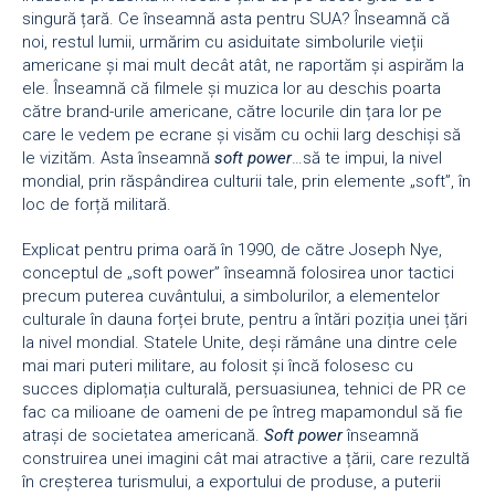
singură țară. Ce înseamnă asta pentru SUA? Înseamnă că
noi, restul lumii, urmărim cu asiduitate simbolurile vieții
americane și mai mult decât atât, ne raportăm și aspirăm la
ele. Înseamnă că filmele și muzica lor au deschis poarta
către brand-urile americane, către locurile din țara lor pe
care le vedem pe ecrane și visăm cu ochii larg deschiși să
le vizităm. Asta înseamnă
soft power
…să te impui, la nivel
mondial, prin răspândirea culturii tale, prin elemente „soft”, în
loc de forță militară.
Explicat pentru prima oară în 1990, de către Joseph Nye,
conceptul de „soft power” înseamnă folosirea unor tactici
precum puterea cuvântului, a simbolurilor, a elementelor
culturale în dauna forței brute, pentru a întări poziția unei țări
la nivel mondial. Statele Unite, deși rămâne una dintre cele
mai mari puteri militare, au folosit și încă folosesc cu
succes diplomația culturală, persuasiunea, tehnici de PR ce
fac ca milioane de oameni de pe întreg mapamondul să fie
atrași de societatea americană.
Soft power
înseamnă
construirea unei imagini cât mai atractive a țării, care rezultă
în creșterea turismului, a exportului de produse, a puterii