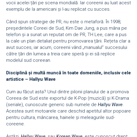
vocii acelei țări pe scena mondială. Iar coreenii au luat acest
exemplu de la americani și l-au replicat cu succes.
Când spun strategie de PR, nu este o metaforă. În 1998,
președintele Coreei de Sud, Kim Dae Jung, a pus mâna pe
telefon și a sunat un reputat om de PR, TH Lee, care a pus
la cale un plan detaliat pentru promovarea țării. Rețeta clar a
avut succes, iar acum, coreenii vând „manualul” succesului
către țări din lumea a treia care speră și ei să replice
modelul sud coreean.
Disciplină și multă muncă în toate domeniile, inclusiv cele
artistice – Hallyu Wave
Cum au făcut asta? Unul dintre pilonii planului de a promova
Coreea de Sud este exportul de K-Pop (muzică) și K-Drama
(seriale), cunoscute generic sub numele de
Hallyu Wave
.
Acestea sunt motoarele care deschid apetitul altor popoare
pentru cultura, mâncarea, hainele și meleagurile sud-
coreene.
Astăzi,
Hallyu Wave,
sau
Korean Wave,
este cunoscut drept