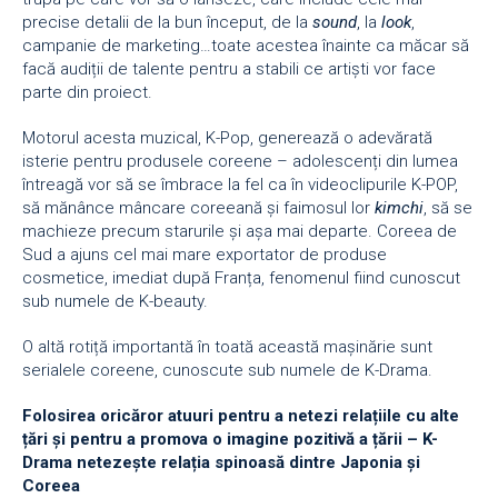
precise detalii de la bun început, de la
sound
, la
look
,
campanie de marketing…toate acestea înainte ca măcar să
facă audiții de talente pentru a stabili ce artiști vor face
parte din proiect.
Motorul acesta muzical, K-Pop, generează o adevărată
isterie pentru produsele coreene – adolescenți din lumea
întreagă vor să se îmbrace la fel ca în videoclipurile K-POP,
să mănânce mâncare coreeană și faimosul lor
kimchi
, să se
machieze precum starurile și așa mai departe. Coreea de
Sud a ajuns cel mai mare exportator de produse
cosmetice, imediat după Franța, fenomenul fiind cunoscut
sub numele de K-beauty.
O altă rotiță importantă în toată această mașinărie sunt
serialele coreene, cunoscute sub numele de K-Drama.
Folosirea oricăror atuuri pentru a netezi relațiile cu alte
țări și pentru a promova o imagine pozitivă a țării – K-
Drama netezește relația spinoasă dintre Japonia și
Coreea