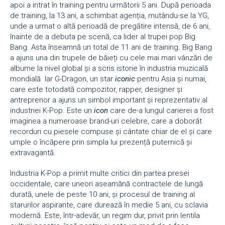
apoi a intrat în training pentru următorii 5 ani. După perioada
de training, la 13 ani, a schimbat agenția, mutându-se la YG,
unde a urmat o altă perioadă de pregătire intensă, de 6 ani,
înainte de a debuta pe scenă, ca lider al trupei pop Big
Bang. Asta înseamnă un total de 11 ani de training. Big Bang
a ajuns una din trupele de băieți cu cele mai mari vânzări de
albume la nivel global și a scris istorie în industria muzicală
mondială. Iar G-Dragon, un star
iconic
pentru Asia și numai,
care este totodată compozitor, rapper, designer și
antreprenor a ajuns un simbol important și reprezentativ al
industriei K-Pop. Este un
icon
care de-a lungul carierei a fost
imaginea a numeroase brand-uri celebre, care a doborât
recorduri cu piesele compuse și cântate chiar de el și care
umple o încăpere prin simpla lui prezență puternică și
extravagantă.
Industria K-Pop a primit multe critici din partea presei
occidentale, care uneori aseamănă contractele de lungă
durată, unele de peste 10 ani, și procesul de training al
starurilor aspirante, care durează în medie 5 ani, cu sclavia
modernă. Este, într-adevăr, un regim dur, privit prin lentila