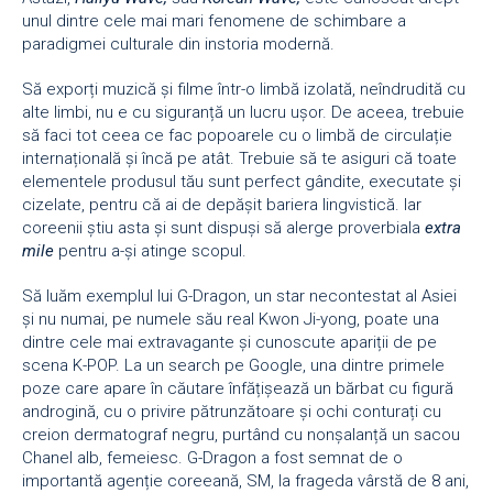
unul dintre cele mai mari fenomene de schimbare a
paradigmei culturale din instoria modernă.
Să exporți muzică și filme într-o limbă izolată, neîndrudită cu
alte limbi, nu e cu siguranță un lucru ușor. De aceea, trebuie
să faci tot ceea ce fac popoarele cu o limbă de circulație
internațională și încă pe atât. Trebuie să te asiguri că toate
elementele produsul tău sunt perfect gândite, executate și
cizelate, pentru că ai de depășit bariera lingvistică. Iar
coreenii știu asta și sunt dispuși să alerge proverbiala
extra
mile
pentru a-și atinge scopul.
Să luăm exemplul lui G-Dragon, un star necontestat al Asiei
și nu numai, pe numele său real Kwon Ji-yong, poate una
dintre cele mai extravagante și cunoscute apariții de pe
scena K-POP. La un search pe Google, una dintre primele
poze care apare în căutare înfățișează un bărbat cu figură
androgină, cu o privire pătrunzătoare și ochi conturați cu
creion dermatograf negru, purtând cu nonșalanță un sacou
Chanel alb, femeiesc. G-Dragon a fost semnat de o
importantă agenție coreeană, SM, la frageda vârstă de 8 ani,