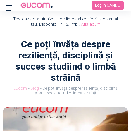
Log in CANDO
Testează gratuit nivelul de limbă al echipei tale sau al
tău. Disponibil în 12 limbi.
Află acum
Ce poți învăța despre
reziliență, disciplină și
succes studiind o limbă
străină
Eucom
»
Blog
»
Ce poți învăța despre reziliență, disciplină
și succes studiind o limbă străină