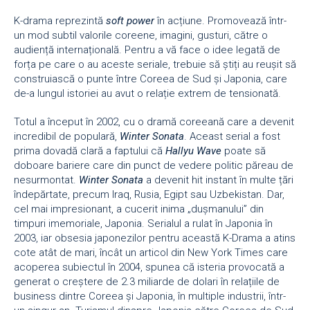
K-drama reprezintă
soft power
în acțiune. Promovează într-
un mod subtil valorile coreene, imagini, gusturi, către o
audiență internațională. Pentru a vă face o idee legată de
forța pe care o au aceste seriale, trebuie să știți au reușit să
construiască o punte între Coreea de Sud și Japonia, care
de-a lungul istoriei au avut o relație extrem de tensionată.
Totul a început în 2002, cu o dramă coreeană care a devenit
incredibil de populară,
Winter Sonata
. Aceast serial a fost
prima dovadă clară a faptului că
Hallyu Wave
poate să
doboare bariere care din punct de vedere politic păreau de
nesurmontat.
Winter Sonata
a devenit hit instant în multe țări
îndepărtate, precum Iraq, Rusia, Egipt sau Uzbekistan. Dar,
cel mai impresionant, a cucerit inima „dușmanului” din
timpuri imemoriale, Japonia. Serialul a rulat în Japonia în
2003, iar obsesia japonezilor pentru această K-Drama a atins
cote atât de mari, încât un articol din New York Times care
acoperea subiectul în 2004, spunea că isteria provocată a
generat o creștere de 2.3 miliarde de dolari în relațiile de
business dintre Coreea și Japonia, în multiple industrii, într-