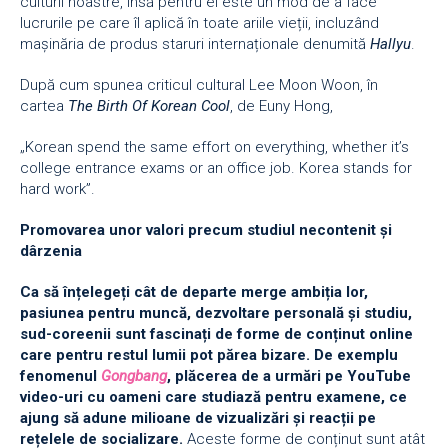
culturii noastre, însă pentru ei este un mod de a face
lucrurile pe care îl aplică în toate ariile vieții, incluzând
mașinăria de produs staruri internaționale denumită
Hallyu
.
După cum spunea criticul cultural Lee Moon Woon, în
cartea
The Birth Of Korean Cool
, de Euny Hong,
„Korean spend the same effort on everything, whether it’s
college entrance exams or an office job. Korea stands for
hard work”.
Promovarea unor valori precum studiul necontenit și
dârzenia
Ca să înțelegeți cât de departe merge ambiția lor,
pasiunea pentru muncă, dezvoltare personală și studiu,
sud-coreenii sunt fascinați de forme de conținut online
care pentru restul lumii pot părea bizare. De exemplu
fenomenul
Gongbang
, plăcerea de a urmări pe YouTube
video-uri cu oameni care studiază pentru examene, ce
ajung să adune milioane de vizualizări și reacții pe
rețelele de socializare.
Aceste forme de conținut sunt atât