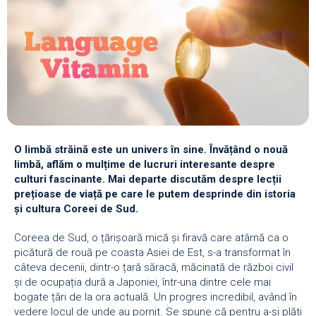
O limbă străină este un univers în sine. Învățând o nouă
limbă, aflăm o mulțime de lucruri interesante despre
culturi fascinante. Mai departe discutăm despre lecții
prețioase de viață pe care le putem desprinde din istoria
și cultura Coreei de Sud.
Coreea de Sud, o țărișoară mică și firavă care atârnă ca o
picătură de rouă pe coasta Asiei de Est, s-a transformat în
câteva decenii, dintr-o țară săracă, măcinată de război civil
și de ocupația dură a Japoniei, într-una dintre cele mai
bogate țări de la ora actuală. Un progres incredibil, având în
vedere locul de unde au pornit. Se spune că pentru a-și plăti