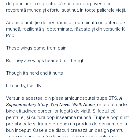
de populare la ei, pentru că sud-coreeni privesc cu
reverență munca și efortul susținut, în toate palierele vieții.
Această ambiție de nestrămutat, combinată cu putere de
muncă, reziliență și determinare, răzbate și din versurile K-
Pop.
These wings came from pain
But they are wings headed for the light
Though it’s hard and it hurts
If I can fly, I will fly
Versurile acestea, din piesa arhicunoscutei trupe BTS,
A
Supplementary Story: You Never Walk Alone
, reflectă foarte
bine atitudinea coreenilor legată de viață. Și faptul că,
pentru ei, și cultura pop înseamnă muncă. Trupele pop sunt
prefabricate și tratate precum un produs de consum de la
bun început. Casele de discuri creează un design pentru
trupa pe care vor să o lanseze, care include cele mai