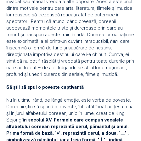
invadat sau atacat vreodată alte popoare. Acesta este unul
dintre motivele pentru care arta, literatura, filmele și muzica
lor reușesc să trezească reacații atât de puternice în
spectatori. Pentru că atunci când creează, coreenii
accesează momentele triste și dureroase prin care au
trecut și transpun aceste trăiri în artă. Durerea lor ca națiune
este exprimată la ei printr-un cuvânt intraductibil,
han
, care
înseamnă o formă de furie și supărare de nestins,
direcționată împotriva destinului care i-a chinuit. Cumva, ei
simt că nu pot fi răsplătiți vreodată pentru toate durerile prin
care au trecut – de aici trăgându-se stilul lor emoționant,
profund și uneori dureros din seriale, filme și muzică.
Să știi să spui o poveste captivantă
Nu în ultimul rând, pe lângă emoție, este vorba de poveste.
Coreenii știu să spună o poveste, într-atât încât au țesut una
și în jurul alfabetului coreean, unic în lume, creat de King
Sejong
în secolul XV.
Formele care compun vocalele
alfabetului coreean reprezintă cerul, pământul și omul.
Prima formă de bază, ‘●’, reprezintă cerul, a doua, ‘
ㅡ’ ,
simbolizează pământul, iar a treia formă, ‘
ㅣ’ , indică