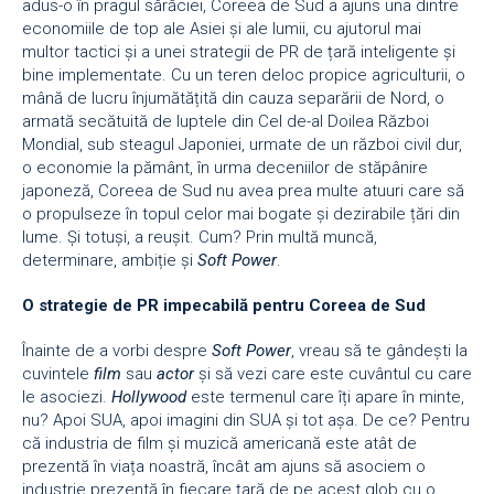
adus-o în pragul sărăciei, Coreea de Sud a ajuns una dintre
economiile de top ale Asiei și ale lumii, cu ajutorul mai
multor tactici și a unei strategii de PR de țară inteligente și
bine implementate. Cu un teren deloc propice agriculturii, o
mână de lucru înjumătățită din cauza separării de Nord, o
armată secătuită de luptele din Cel de-al Doilea Război
Mondial, sub steagul Japoniei, urmate de un război civil dur,
o economie la pământ, în urma deceniilor de stăpânire
japoneză, Coreea de Sud nu avea prea multe atuuri care să
o propulseze în topul celor mai bogate și dezirabile țări din
lume. Și totuși, a reușit. Cum? Prin multă muncă,
determinare, ambiție și
Soft Power
.
O strategie de PR impecabilă pentru Coreea de Sud
Înainte de a vorbi despre
Soft Power
, vreau să te gândești la
cuvintele
film
sau
actor
și să vezi care este cuvântul cu care
le asociezi.
Hollywood
este termenul care îți apare în minte,
nu? Apoi SUA, apoi imagini din SUA și tot așa. De ce? Pentru
că industria de film și muzică americană este atât de
prezentă în viața noastră, încât am ajuns să asociem o
industrie prezentă în fiecare țară de pe acest glob cu o