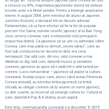
un singur an. Turismul dinspre Japonia către Coreea de Sud
a crescut cu 40%, majoritatea japonezilor dorind să viziteze
locurile unde s-a filmat serialul. Pentru a înțelege amploarea
isteriei, în august 2004, prim ministrul de atunci al Japoniei,
Junichiro Koizumi, a declarat într-un discurs adresat
Parlamentului, că va face eforturi să fie la fel de popular
precum Yon Sama, numele onorific japonez al lui Bae Yong
Joon, actorul coreean care a interpretat rolul principal în
respectiva dramă. Ca japonezii să se uite cu admirație către
Coreea, care erau până nu demult „vecinii săraci”, care au
fost sub conducerea lor decenii la rând, era ceva
nemaiauzit. Dar iată cum, din nou, valul coreean a mai
dărâmat un dig. Iată cum, datorită muzicii și serialelor
coreene, japonezii au ajuns să îi vadă într-o altă lumină pe
coreeni. Lucru extraordinar – japonezii să aspire la cultura
coreeană. Același popor care, atunci când aveau Peninsula
Coreea anexată, au introdus limba japoneză ca limbă
oficială, au obligat coreenii să își asume un nume japonez,
cu alte cuvinte, au încercat să șteargă cultura lor. Cultură la
care, datorită K-Pop & K-drama, acum aspiră.
Între timp, cinematografia coreeană s-a dezvoltat. În 2019