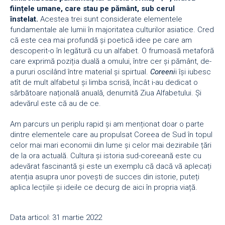
ființele umane, care stau pe pământ, sub cerul
înstelat.
Acestea trei sunt considerate elementele
fundamentale ale lumii în majoritatea culturilor asiatice. Cred
că este cea mai profundă și poetică idee pe care am
descoperit-o în legătură cu un alfabet. O frumoasă metaforă
care exprimă poziția duală a omului, între cer și pământ, de-
a pururi oscilând între material și spirtual.
Coreeni
i își iubesc
atît de mult alfabetul și limba scrisă, încât i-au dedicat o
sărbătoare națională anuală, denumită Ziua Alfabetului. Și
adevărul este că au de ce.
Am parcurs un periplu rapid și am menționat doar o parte
dintre elementele care au propulsat Coreea de Sud în topul
celor mai mari economii din lume și celor mai dezirabile țări
de la ora actuală. Cultura și istoria sud-coreeană este cu
adevărat fascinantă și este un exemplu că dacă vă aplecați
atenția asupra unor povești de succes din istorie, puteți
aplica lecțiile și ideile ce decurg de aici în propria viață.
Data articol: 31 martie 2022