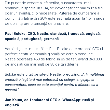
Din punct de vedere al afacerilor, cunoașterea limbii
spaniole, în special în SUA, se dovedește tot mai mult a fi nu
doar un avantaj, ci o necesitate. Puterea de cumpărare a
comunității latine din SUA este estimată acum la 1,5 miliarde
de dolari și are o tendință de creștere.
Paul Bulcke, CEO, Nestle: olandez
ă
, francez
ă
, englez
ă
,
spaniol
ă
, portughez
ă
, german
ă
Vorbind șase limbi străine, Paul Bulcke este probabil CEO-ul
perfect pentru compania globală pe care o conduce.
Nestlé operează 450 de fabrici în 86 de țări, având 340.000
de angajați din mai mult de 90 de țări diferite.
Bulcke este citat pe site-ul Nestle, precizând:
„
A fi multilingv
creeaz
ă
o leg
ă
tur
ă
mai puternic
ă
cu colegii, angaja
ț
ii
ș
i
consumatorii, ceea ce este esen
ț
ial pentru o afacere ca a
noastr
ă”
.
Jan Koum, co-fondator
ș
i CEO al WhatsApp: rus
ă
ș
i
englez
ă