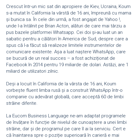
Crescut într-un mic sat din apropiere de Kiev, Ucraina, Koum
s-a mutat în California la vârstă de 16 ani, împreună cu mama
și bunica sa. În cele din urmă, a fost angajat de Yahoo !,
unde l-a întâlnit pe Brian Acton, alături de care mai târziu a
pus bazele platformei Whatsapp. Cei doi și-au luat un an
sabatic pentru a călători în America de Sud, despre care a
spus că l-a făcut să realizeze limitele instrumentelor de
comunicare existente. Așa a luat naștere WhatsApp, care
se bucură de un real succes – a fost achiziționat de
Facebook în 2014 pentru 19 miliarde de dolari. Astăzi, are 1
miliard de utilizatori zilnic.
Deși a locuit în California de la vârsta de 16 ani, Koum
vorbește fluent limba rusă și a construit WhatsApp într-o
companie cu adevărat globală, care acceptă 60 de limbi
străine diferite.
La Eucom Business Language ne-am adaptat programele
de învățare în funcție de nivelul de cunoaștere a unei limbi
străine, dar și de programul pe care îl ai la serviciu. Cert e
că înaintarea spre o poziție superioară în carieră e mai