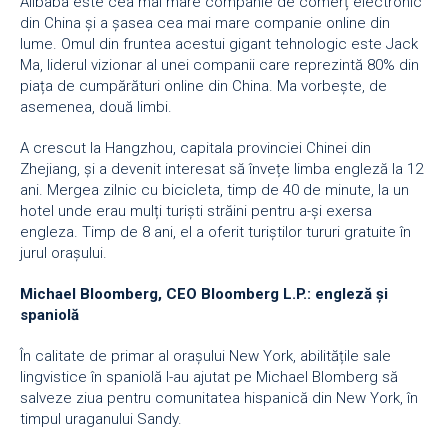
Alibaba este cea mai mare companie de comerț electronic
din China și a șasea cea mai mare companie online din
lume. Omul din fruntea acestui gigant tehnologic este Jack
Ma, liderul vizionar al unei companii care reprezintă 80% din
piața de cumpărături online din China. Ma vorbește, de
asemenea, două limbi.
A crescut la Hangzhou, capitala provinciei Chinei din
Zhejiang, și a devenit interesat să învețe limba engleză la 12
ani. Mergea zilnic cu bicicleta, timp de 40 de minute, la un
hotel unde erau mulți turiști străini pentru a-și exersa
engleza. Timp de 8 ani, el a oferit turiștilor tururi gratuite în
jurul orașului.
Michael Bloomberg, CEO Bloomberg L.P.: englez
ă
ș
i
spaniol
ă
În calitate de primar al orașului New York, abilitățile sale
lingvistice în spaniolă l-au ajutat pe Michael Blomberg să
salveze ziua pentru comunitatea hispanică din New York, în
timpul uraganului Sandy.