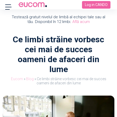
Log in CANDO
Testează gratuit nivelul de limbă al echipei tale sau al
tău. Disponibil în 12 limbi.
Află acum
Ce limbi străine vorbesc
cei mai de succes
oameni de afaceri din
lume
Eucom
»
Blog
»
Ce limbi străine vorbesc cei mai de succes
oameni de afaceri din lume