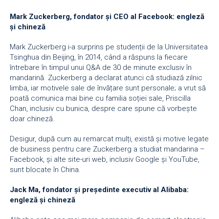
Mark Zuckerberg, fondator
ș
i CEO al Facebook: englez
ă
ș
i chinez
ă
Mark Zuckerberg i-a surprins pe studenții de la Universitatea
Tsinghua din Beijing, în 2014, când a răspuns la fiecare
întrebare în timpul unui Q&A de 30 de minute exclusiv în
mandarină. Zuckerberg a declarat atunci că studiază zilnic
limba, iar motivele sale de învățare sunt personale; a vrut să
poată comunica mai bine cu familia soției sale, Priscilla
Chan, inclusiv cu bunica, despre care spune că vorbește
doar chineză.
Desigur, după cum au remarcat mulți, există și motive legate
de business pentru care Zuckerberg a studiat mandarina –
Facebook, și alte site-uri web, inclusiv Google și YouTube,
sunt blocate în China.
Jack Ma, fondator
ș
i pre
ș
edinte executiv al Alibaba:
englez
ă
ș
i chinez
ă